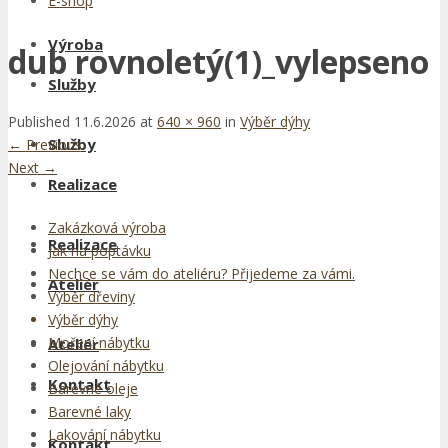
E-shop
Výroba
dub rovnoletý(1)_vylepseno
Služby
Published
11.6.2026
at
640 × 960
in
Výběr dýhy
Služby
←
Previous
Next
→
Realizace
Zakázková výroba
Realizace
Jak na poptávku
Nechce se vám do ateliéru? Přijedeme za vámi.
Ateliér
Výběr dřeviny
Výběr dýhy
Moření nábytku
Ateliér
Olejování nábytku
Kontakt
Barevné oleje
Barevné laky
Lakování nábytku
Kontakt