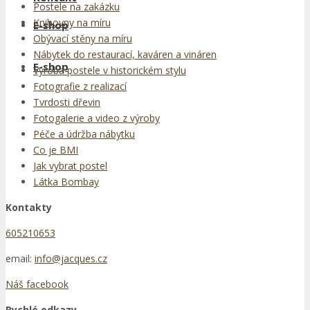
Postele na zakázku
Knihovny na míru
E-shop
Obývací stěny na míru
Nábytek do restaurací, kaváren a vináren
E-shop
Výroba postele v historickém stylu
Fotografie z realizací
Tvrdosti dřevin
Fotogalerie a video z výroby
Péče a údržba nábytku
Co je BMI
Jak vybrat postel
Látka Bombay
Kontakty
605210653
email:
info@jacques.cz
Náš facebook
Rychlé odkazy