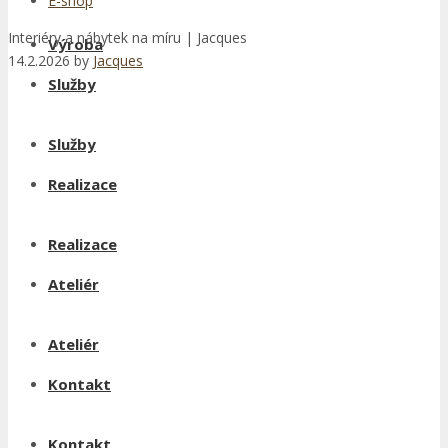
E-shop
Interiéry a nábytek na míru | Jacques
Výroba
14.2.2026
by
Jacques
Služby
Služby
Realizace
Realizace
Ateliér
Ateliér
Kontakt
Kontakt