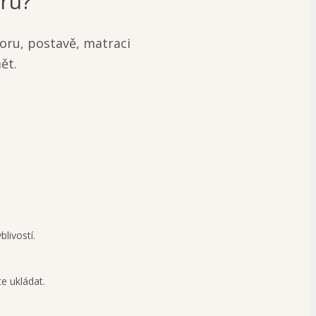
íru?
oru, postavě, matraci
ět.
.
livostí.
e ukládat.