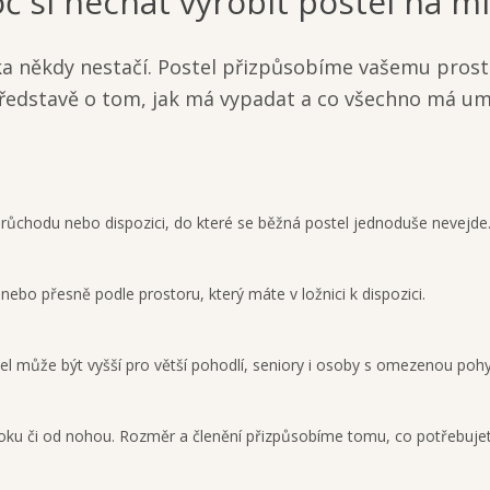
č si nechat vyrobit postel na m
a někdy nestačí. Postel přizpůsobíme vašemu prost
představě o tom, jak má vypadat a co všechno má um
růchodu nebo dispozici, do které se běžná postel jednoduše nevejde
nebo přesně podle prostoru, který máte v ložnici k dispozici.
el může být vyšší pro větší pohodlí, seniory i osoby s omezenou pohyb
oku či od nohou. Rozměr a členění přizpůsobíme tomu, co potřebujet