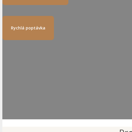
E-shop
Rychlá poptávka
E-shop