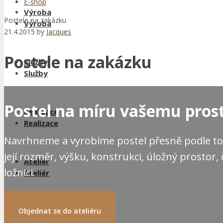
E-shop
Výroba
Postele na zakázku
Výroba
21.4.2015
by
Jacques
Postele na zakázku
Služby
Služby
Postel na míru vašemu pros
Realizace
Realizace
Navrhneme a vyrobíme postel přesně podle to
její rozměr, výšku, konstrukci, úložný prostor, 
Ateliér
ložnici.
Ateliér
Objednat se do ateliéru
Kontakt
Kontakt