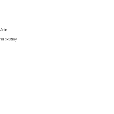
váním
ní odstíny