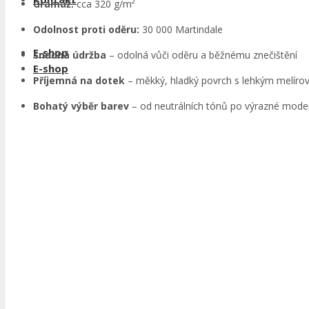
Gramáž:
cca 320 g/m²
Odolnost proti oděru:
30 000 Martindale
E-shop
Snadná údržba
– odolná vůči oděru a běžnému znečištění
E-shop
Příjemná na dotek
– měkký, hladký povrch s lehkým melíro
Bohatý výběr barev
– od neutrálních tónů po výrazné moder