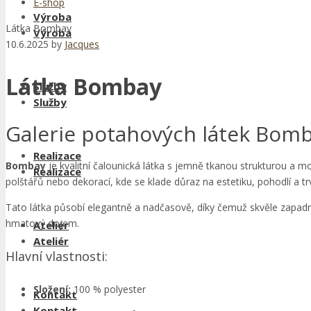
E-shop
Výroba
Látka Bombay
Výroba
10.6.2025
by
Jacques
Látka Bombay
Služby
Služby
Galerie potahových látek Bomb
Realizace
Bombay
je kvalitní čalounická látka s jemně tkanou strukturou a m
Realizace
polštářů nebo dekorací, kde se klade důraz na estetiku, pohodlí a trv
Tato látka působí elegantně a nadčasově, díky čemuž skvěle zapadne 
hmatový dojem.
Ateliér
Ateliér
Hlavní vlastnosti:
Složení:
100 % polyester
Kontakt
Kontakt