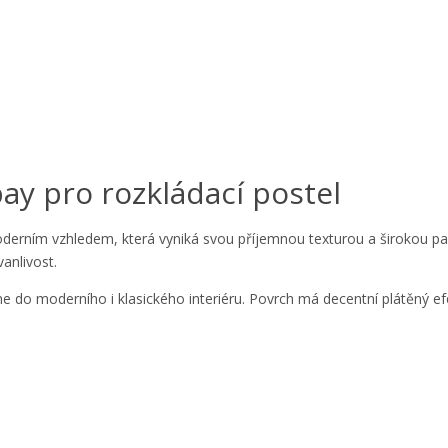
ay pro rozkládací postel
oderním vzhledem, která vyniká svou příjemnou texturou a širokou pal
anlivost.
do moderního i klasického interiéru. Povrch má decentní plátěný efekt