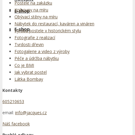
Postele na zakázku
Knihovny na míru
E-shop
Obývací stěny na míru
Nábytek do restaurací, kaváren a vináren
E-shop
Výroba postele v historickém stylu
Fotografie z realizací
Tvrdosti dřevin
Fotogalerie a video z výroby
Péče a údržba nábytku
Co je BMI
Jak vybrat postel
Látka Bombay
Kontakty
605210653
email:
info@jacques.cz
Náš facebook
Rychlé odkazy