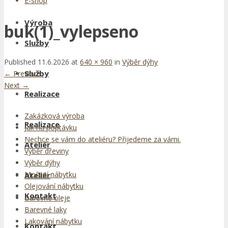
E-shop
Výroba
buk(1)_vylepseno
Služby
Published
11.6.2026
at
640 × 960
in
Výběr dýhy
Služby
←
Previous
Next
→
Realizace
Zakázková výroba
Realizace
Jak na poptávku
Nechce se vám do ateliéru? Přijedeme za vámi.
Ateliér
Výběr dřeviny
Výběr dýhy
Moření nábytku
Ateliér
Olejování nábytku
Kontakt
Barevné oleje
Barevné laky
Lakování nábytku
Kontakt