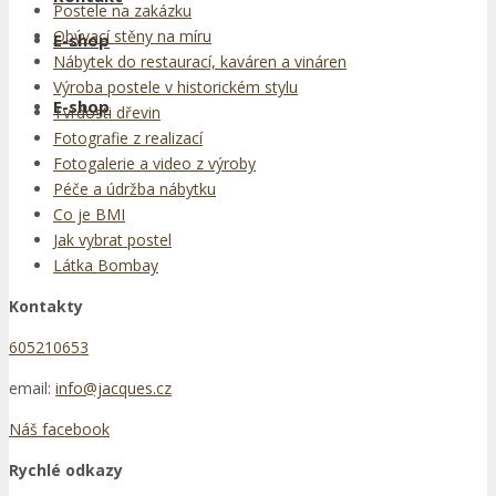
Postele na zakázku
Obývací stěny na míru
E-shop
Nábytek do restaurací, kaváren a vináren
Výroba postele v historickém stylu
E-shop
Tvrdosti dřevin
Fotografie z realizací
Fotogalerie a video z výroby
Péče a údržba nábytku
Co je BMI
Jak vybrat postel
Látka Bombay
Kontakty
605210653
email:
info@jacques.cz
Náš facebook
Rychlé odkazy