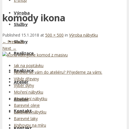
E-shop
Výroba
komody ikona
Služby
Published
15.1.2018
at
500 × 500
in
Výroba nábytku
Služby
←
Previous
Next
→
Realizace
Jak na poptávku
Realizace
Nechce se vám do ateliéru? Přijedeme za vámi.
Výběr dřeviny
Ateliér
Výběr dýhy
Moření nábytku
Olejování nábytku
Ateliér
Barevné oleje
Kontakt
Lakování nábytku
Barevné laky
Knihovny na míru
Kontakt