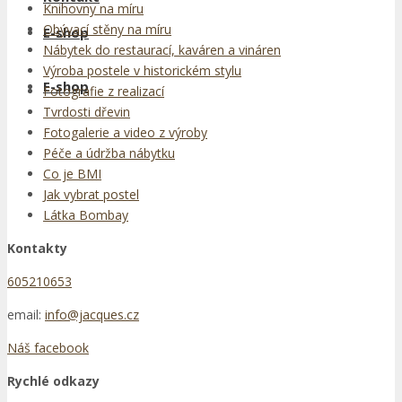
Knihovny na míru
Obývací stěny na míru
E-shop
Nábytek do restaurací, kaváren a vináren
Výroba postele v historickém stylu
E-shop
Fotografie z realizací
Tvrdosti dřevin
Fotogalerie a video z výroby
Péče a údržba nábytku
Co je BMI
Jak vybrat postel
Látka Bombay
Kontakty
605210653
email:
info@jacques.cz
Náš facebook
Rychlé odkazy