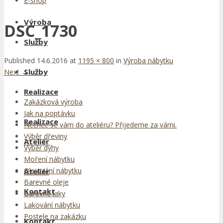
E-shop
Výroba
DSC_1730
Služby
Published
14.6.2016
at
1195 × 800
in
Výroba nábytku
Služby
Next
→
Realizace
Zakázková výroba
Jak na poptávku
Realizace
Nechce se vám do ateliéru? Přijedeme za vámi.
Výběr dřeviny
Ateliér
Výběr dýhy
Moření nábytku
Olejování nábytku
Ateliér
Barevné oleje
Kontakt
Barevné laky
Lakování nábytku
Postele na zakázku
Kontakt