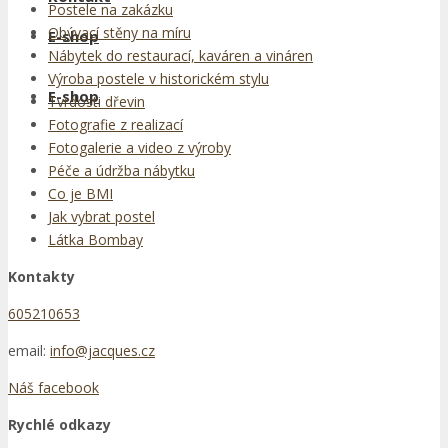
Postele na zakázku
Obývací stěny na míru
E-shop
Nábytek do restaurací, kaváren a vináren
Výroba postele v historickém stylu
E-shop
Tvrdosti dřevin
Fotografie z realizací
Fotogalerie a video z výroby
Péče a údržba nábytku
Co je BMI
Jak vybrat postel
Látka Bombay
Kontakty
605210653
email:
info@jacques.cz
Náš facebook
Rychlé odkazy