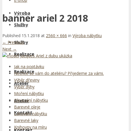
E-shop
Výroba
banner ariel 2 2018
Služby
Published
15.1.2018
at
2560 × 666
in
Výroba nábytku
Služby
←
Previous
Next
→
Realizace
Jak na poptávku
Realizace
Nechce se vám do ateliéru? Přijedeme za vámi.
Výběr dřeviny
Ateliér
Výběr dýhy
Moření nábytku
Olejování nábytku
Ateliér
Barevné oleje
Kontakt
Lakování nábytku
Barevné laky
Knihovny na míru
Kontakt