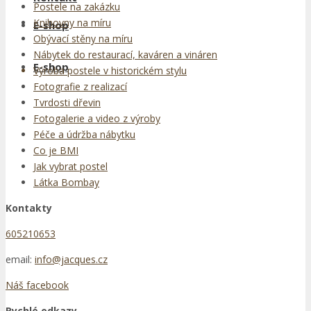
Postele na zakázku
Knihovny na míru
E-shop
Obývací stěny na míru
Nábytek do restaurací, kaváren a vináren
E-shop
Výroba postele v historickém stylu
Fotografie z realizací
Tvrdosti dřevin
Fotogalerie a video z výroby
Péče a údržba nábytku
Co je BMI
Jak vybrat postel
Látka Bombay
Kontakty
605210653
email:
info@jacques.cz
Náš facebook
Rychlé odkazy