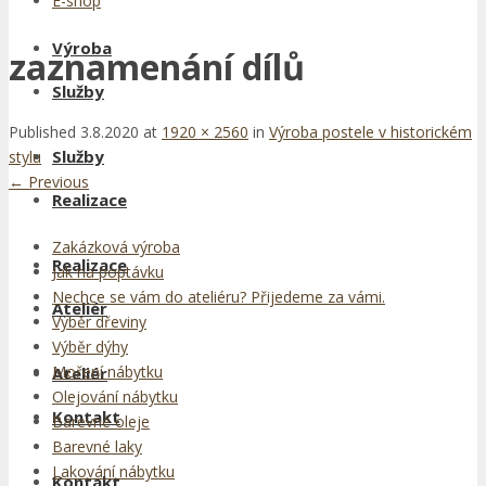
E-shop
Výroba
zaznamenání dílů
Služby
Published
3.8.2020
at
1920 × 2560
in
Výroba postele v historickém
Služby
stylu
←
Previous
Realizace
Zakázková výroba
Realizace
Jak na poptávku
Nechce se vám do ateliéru? Přijedeme za vámi.
Ateliér
Výběr dřeviny
Výběr dýhy
Moření nábytku
Ateliér
Olejování nábytku
Kontakt
Barevné oleje
Barevné laky
Lakování nábytku
Kontakt