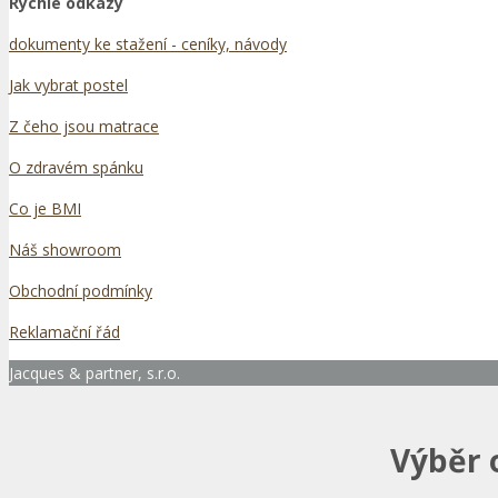
Rychlé odkazy
dokumenty ke stažení - ceníky, návody
Jak vybrat postel
Z čeho jsou matrace
O zdravém spánku
Co je BMI
Náš showroom
Obchodní podmínky
Reklamační řád
Jacques & partner, s.r.o.
Výběr 