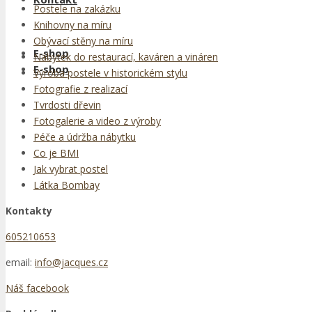
Postele na zakázku
Knihovny na míru
Obývací stěny na míru
E-shop
Nábytek do restaurací, kaváren a vináren
E-shop
Výroba postele v historickém stylu
Fotografie z realizací
Tvrdosti dřevin
Fotogalerie a video z výroby
Péče a údržba nábytku
Co je BMI
Jak vybrat postel
Látka Bombay
Kontakty
605210653
email:
info@jacques.cz
Náš facebook