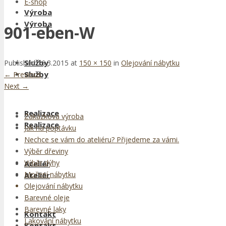
E-shop
Výroba
Výroba
901-eben-W
Služby
Published
16.3.2015
at
150 × 150
in
Olejování nábytku
Služby
←
Previous
Next
→
Realizace
Zakázková výroba
Realizace
Jak na poptávku
Nechce se vám do ateliéru? Přijedeme za vámi.
Výběr dřeviny
Výběr dýhy
Ateliér
Moření nábytku
Ateliér
Olejování nábytku
Barevné oleje
Barevné laky
Kontakt
Lakování nábytku
Kontakt