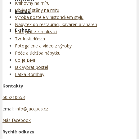
Knihovny na míru
Obývací stěny na míru
E-shop
Výroba postele v historickém stylu
Nábytek do restaurací, kaváren a vináren
E-shop
Fotografie z realizací
Tvrdosti dřevin
Fotogalerie a video z výroby
Péče a údržba nábytku
Co je BMI
Jak vybrat postel
Látka Bombay
Kontakty
605210653
email:
info@jacques.cz
Náš facebook
Rychlé odkazy