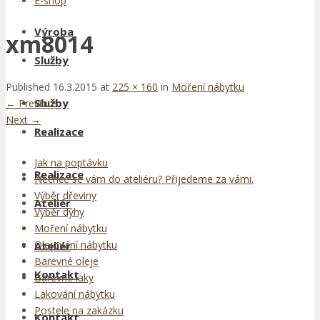
E-shop
Výroba
xm8014
Služby
Published
16.3.2015
at
225 × 160
in
Moření nábytku
Služby
←
Previous
Next
→
Realizace
Jak na poptávku
Realizace
Nechce se vám do ateliéru? Přijedeme za vámi.
Výběr dřeviny
Ateliér
Výběr dýhy
Moření nábytku
Olejování nábytku
Ateliér
Barevné oleje
Kontakt
Barevné laky
Lakování nábytku
Postele na zakázku
Kontakt