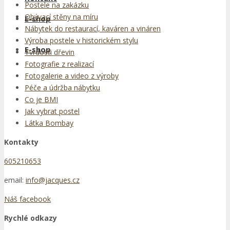
Postele na zakázku
Obývací stěny na míru
E-shop
Nábytek do restaurací, kaváren a vináren
Výroba postele v historickém stylu
E-shop
Tvrdosti dřevin
Fotografie z realizací
Fotogalerie a video z výroby
Péče a údržba nábytku
Co je BMI
Jak vybrat postel
Látka Bombay
Kontakty
605210653
email:
info@jacques.cz
Náš facebook
Rychlé odkazy