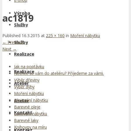
E-shop
Výroba
ac1819
Služby
Published
16.3.2015
at
225 × 160
in
Moření nábytku
Služby
←
Previous
Next
→
Realizace
Jak na poptávku
Realizace
Nechce se vám do ateliéru? Přijedeme za vámi.
Výběr dřeviny
Ateliér
Výběr dýhy
Moření nábytku
Olejování nábytku
Ateliér
Barevné oleje
Kontakt
Lakování nábytku
Barevné laky
Knihovny na míru
Kontakt