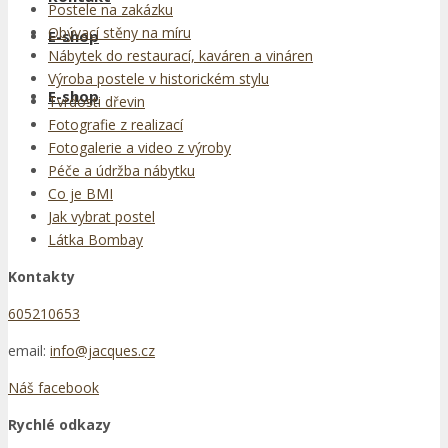
Postele na zakázku
Obývací stěny na míru
E-shop
Nábytek do restaurací, kaváren a vináren
Výroba postele v historickém stylu
E-shop
Tvrdosti dřevin
Fotografie z realizací
Fotogalerie a video z výroby
Péče a údržba nábytku
Co je BMI
Jak vybrat postel
Látka Bombay
Kontakty
605210653
email:
info@jacques.cz
Náš facebook
Rychlé odkazy