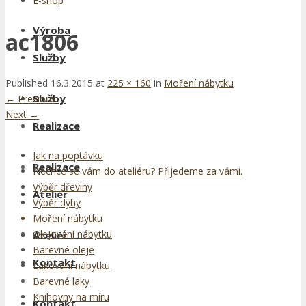
E-shop
Výroba
ac1806
Služby
Published
16.3.2015
at
225 × 160
in
Moření nábytku
Služby
←
Previous
Next
→
Realizace
Jak na poptávku
Realizace
Nechce se vám do ateliéru? Přijedeme za vámi.
Výběr dřeviny
Ateliér
Výběr dýhy
Moření nábytku
Olejování nábytku
Ateliér
Barevné oleje
Kontakt
Lakování nábytku
Barevné laky
Knihovny na míru
Kontakt