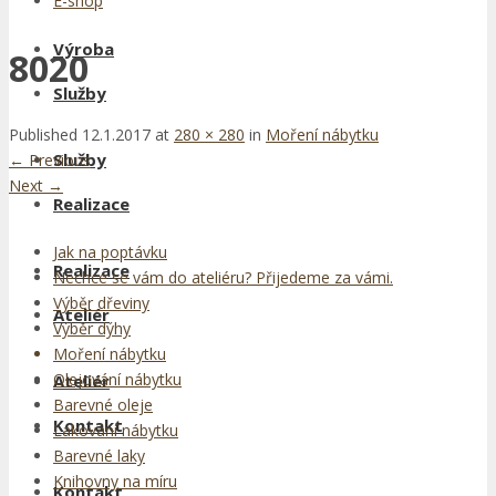
E-shop
Výroba
8020
Služby
Published
12.1.2017
at
280 × 280
in
Moření nábytku
Služby
←
Previous
Next
→
Realizace
Jak na poptávku
Realizace
Nechce se vám do ateliéru? Přijedeme za vámi.
Výběr dřeviny
Ateliér
Výběr dýhy
Moření nábytku
Olejování nábytku
Ateliér
Barevné oleje
Kontakt
Lakování nábytku
Barevné laky
Knihovny na míru
Kontakt