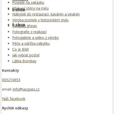
Postele na zakázku
Obývací stěny na míru
E-shop
Nábytek do restaurací, kaváren a vináren
Výroba postele v historickém stylu
E-shop
Tvrdosti dřevin
Fotografie z realizací
Fotogalerie a video z výroby
Péče a údržba nábytku
Co je BMI
Jak vybrat postel
Látka Bombay
Kontakty
605210653
email:
info@jacques.cz
Náš facebook
Rychlé odkazy