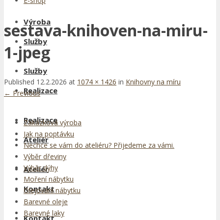
E-shop
Výroba
sestava-knihoven-na-miru-
Služby
1-jpeg
Služby
Published
12.2.2026
at
1074 × 1426
in
Knihovny na míru
Realizace
←
Previous
Realizace
Zakázková výroba
Jak na poptávku
Ateliér
Nechce se vám do ateliéru? Přijedeme za vámi.
Výběr dřeviny
Výběr dýhy
Ateliér
Moření nábytku
Kontakt
Olejování nábytku
Barevné oleje
Barevné laky
Kontakt