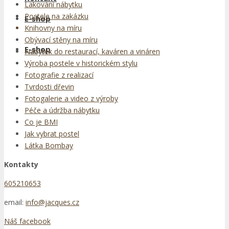
Lakování nábytku
Postele na zakázku
E-shop
Knihovny na míru
Obývací stěny na míru
E-shop
Nábytek do restaurací, kaváren a vináren
Výroba postele v historickém stylu
Fotografie z realizací
Tvrdosti dřevin
Fotogalerie a video z výroby
Péče a údržba nábytku
Co je BMI
Jak vybrat postel
Látka Bombay
Kontakty
605210653
email:
info@jacques.cz
Náš facebook