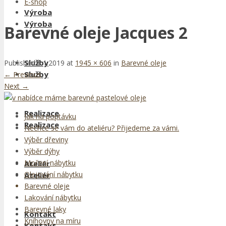
E-shop
Výroba
Výroba
Barevné oleje Jacques 2
Služby
Published
8.1.2019
at
1945 × 606
in
Barevné oleje
Služby
←
Previous
Next
→
Realizace
Jak na poptávku
Realizace
Nechce se vám do ateliéru? Přijedeme za vámi.
Výběr dřeviny
Výběr dýhy
Moření nábytku
Ateliér
Olejování nábytku
Ateliér
Barevné oleje
Lakování nábytku
Barevné laky
Kontakt
Knihovny na míru
Kontakt