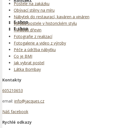
Postele na zakázku
Obývací stěny na míru
Nábytek do restaurací, kaváren a vináren
E-shop
Výroba postele v historickém stylu
E-shop
Tvrdosti dřevin
Fotografie z realizací
Fotogalerie a video z výroby
Péče a údržba nábytku
Co je BMI
Jak vybrat postel
Látka Bombay
Kontakty
605210653
email:
info@jacques.cz
Náš facebook
Rychlé odkazy