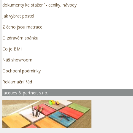
dokumenty ke stažení - ceníky, návody
Jak vybrat postel
Z čeho jsou matrace
O zdravém spánku
Co je BMI
Náš showroom
Obchodní podmínky
Reklamační řád
Jacques & partner, s.r.o.