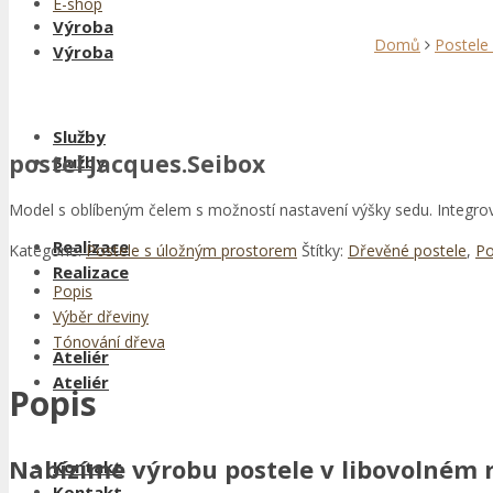
E-shop
Výroba
Domů
Postele
Výroba
Služby
postel Jacques.Seibox
Služby
Model s oblíbeným čelem s možností nastavení výšky sedu. Integrov
Realizace
Kategorie:
Postele s úložným prostorem
Štítky:
Dřevěné postele
,
Po
Realizace
Popis
Výběr dřeviny
Tónování dřeva
Ateliér
Ateliér
Popis
Nabízíme výrobu postele v libovolném r
Kontakt
Kontakt