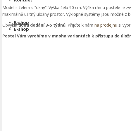
Model s čelem s “okny”. Výška čela 90 cm. Výška rámu postele je 
maximálně užitný úložný prostor. Výklopné systémy jsou možné z bok
E-shop
Obvyklá
doba dodání 3-5 týdnů
. Přijďte k nám
na prodejnu
si vybr
E-shop
Postel Vám vyrobíme v mnoha variantách k přístupu do úlož