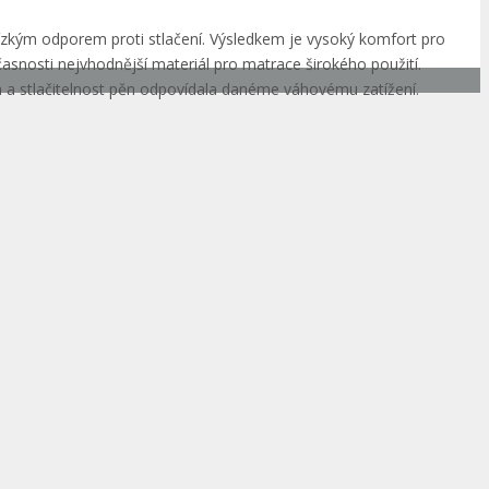
ízkým odporem proti stlačení. Výsledkem je vysoký komfort pro
časnosti nejvhodnější materiál pro matrace širokého použití.
 a stlačitelnost pěn odpovídala danéme váhovému zatížení.