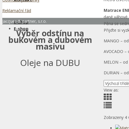
Matrace EN
Reklamační řád
dané váhové z
Jacques & partner, s.r.o.
E-shop
Pěna se sedmi
E-shop
Přijďte si vy
Výběr odstínu na
bukovém a dubovém
MANGO – od 
masivu
AVOCADO – o
Oleje na DUBU
MELON – od 
DURIAN – od
View as:
Zobrazeny 4 