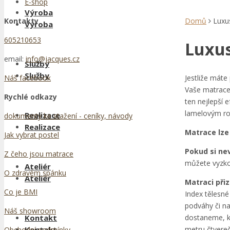
E-shop
Výroba
Kontakty
Domů
Luxus
Výroba
605210653
Luxus
email:
info@jacques.cz
Služby
Služby
Jestliže máte
Náš facebook
Vaše matrace
Rychlé odkazy
ten nejlepší 
lamelovým ro
Realizace
dokumenty ke stažení - ceníky, návody
Realizace
Matrace lze
Jak vybrat postel
Pokud si ne
Z čeho jsou matrace
můžete vyzkou
Ateliér
O zdravém spánku
Ateliér
Matraci př
Co je BMI
Index tělesné
podváhy či na
Náš showroom
dostaneme, kd
Kontakt
metru čtverečn
Kontakt
Obchodní podmínky