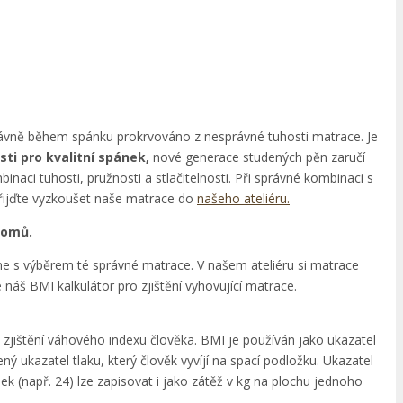
správně během spánku prokrvováno z nesprávné tuhosti matrace. Je
ti pro kvalitní spánek,
nové generace studených pěn zaručí
ci tuhosti, pružnosti a stlačitelnosti. Při správné kombinaci s
řijďte vyzkoušet naše matrace do
našeho ateliéru.
domů.
 s výběrem té správné matrace. V našem ateliéru si matrace
áš BMI kalkulátor pro zjištění vyhovující matrace.
 zjištění váhového indexu člověka. BMI je používán jako ukazatel
 ukazatel tlaku, který člověk vyvíjí na spací podložku. Ukazatel
 (např. 24) lze zapisovat i jako zátěž v kg na plochu jednoho