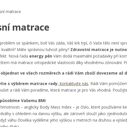
ní matrace
ní matrace
 problém se spánkem, bolí Vás záda, Váš krk trpí, či Vaše tělo není 
 kvalitní? Máte správnou tuhost pěny?
Zdravotní matrace je nutnos
efekt. Nová řada
energy pěn
Vám dodá maximální požadavky při kombina
štem má matrace ortopedické vlastnosti díky vhodnému zónování. P
 objednat ve všech rozměrech a rádi Vám zboží dovezeme až 
víte s výběrem matrace rady
,
kontaktujte nás
. Rádi Vám pomůžeme
šet a rádi Vám poradíme, která matrace je pro Vás vhodná. Použijte n
izpůsobíme Vašemu BMI
 hmotnosti – anglicky Body Mass Index – je číslo, které používáme ke
dváhy s ohledem na danou výšku, ale zároveň slouží jako zjednodušený
yž váhu člověka vydělíme jeho výškou v metrech na druhou a výsledek
ího (tlak).