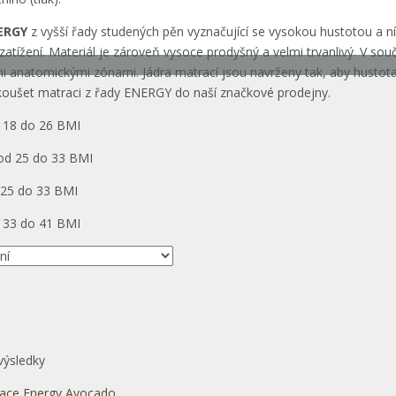
ERGY
z vyšší řady studených pěn vyznačující se vysokou hustotou a n
atížení. Materiál je zároveň vysoce prodyšný a velmi trvanlivý. V sou
 anatomickými zónami. Jádra matrací jsou navrženy tak, aby hustota
zkoušet matraci z řady ENERGY do naší značkové prodejny.
18 do 26 BMI
d 25 do 33 BMI
25 do 33 BMI
 33 do 41 BMI
výsledky