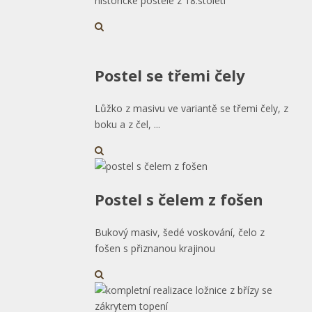
historické postele z 18.století
Postel se třemi čely
Lůžko z masivu ve variantě se třemi čely, z
boku a z čel, ...
Postel s čelem z fošen
Bukový masiv, šedé voskování, čelo z
fošen s přiznanou krajinou