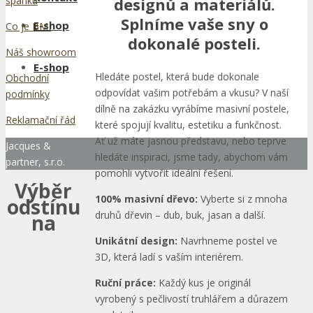
designů a materiálů.
spánku
Splníme vaše sny o
E-shop
Co je BMI
dokonalé posteli.
Náš showroom
E-shop
Hledáte postel, která bude dokonale
Obchodní
odpovídat vašim potřebám a vkusu? V naší
podmínky
dílně na zakázku vyrábíme masivní postele,
Reklamační řád
které spojují kvalitu, estetiku a funkčnost.
Ať už máte jasnou představu, nebo teprve
Jacques &
hledáte inspiraci, jsme tady, abychom vám
partner, s.r.o.
pomohli vytvořit ideální řešení.
Výběr
100% masivní dřevo:
Vyberte si z mnoha
odstínu
druhů dřevin – dub, buk, jasan a další.
na
Unikátní design:
Navrhneme postel ve
3D, která ladí s vaším interiérem.
Ruční práce:
Každý kus je originál
vyrobený s pečlivostí truhlářem a důrazem