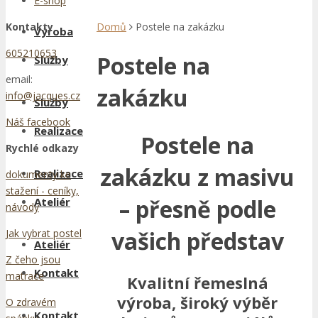
E-shop
Kontakty
Domů
Postele na zakázku
Výroba
605210653
Postele na
Služby
email:
zakázku
info@jacques.cz
Služby
Náš facebook
Realizace
Postele na
Rychlé odkazy
zakázku z masivu
Realizace
dokumenty ke
stažení - ceníky,
– přesně podle
Ateliér
návody
vašich představ
Jak vybrat postel
Ateliér
Z čeho jsou
Kontakt
matrace
Kvalitní řemeslná
výroba, široký výběr
O zdravém
Kontakt