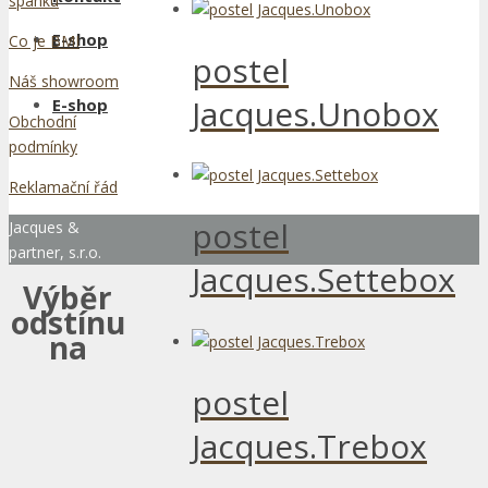
spánku
E-shop
Co je BMI
postel
Náš showroom
Jacques.Unobox
E-shop
Obchodní
podmínky
Reklamační řád
postel
Jacques &
partner, s.r.o.
Jacques.Settebox
Výběr
odstínu
na
postel
Jacques.Trebox