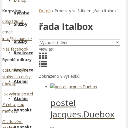
E-shop
Kontakty
Domů
Produkty se štítkem „řada Italbox“
Výroba
605210653
řada Italbox
Služby
email:
info@jacques.cz
Služby
View as:
Náš facebook
Realizace
Rychlé odkazy
Realizace
dokumenty ke
Zobrazeno 8 výsledků
stažení - ceníky,
Ateliér
návody
Jak vybrat postel
Ateliér
postel
Z čeho jsou
Kontakt
Jacques.Duebox
matrace
O zdravém
Kontakt