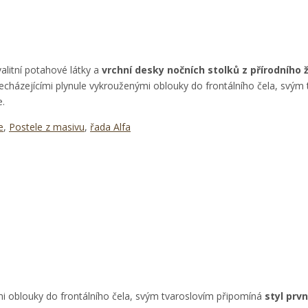
alitní potahové látky a
vrchní desky nočních stolků z přírodníh
cházejícími plynule vykrouženými oblouky do frontálního čela, svým
e.
e
,
Postele z masivu
,
řada Alfa
i oblouky do frontálního čela, svým tvaroslovím připomíná
styl prv