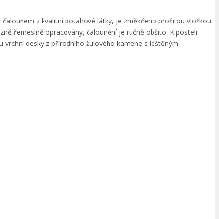
s čalounem z kvalitní potahové látky, je změkčeno prošitou vložkou
razně řemeslně opracovány, čalounění je ručně obšito. K posteli
u vrchní desky z přírodního žulového kamene s leštěným