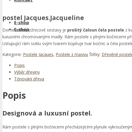
postel Jacques.Jacqueline
E-shop
E-shop
Dominantou ložnicové sestavy je
prošitý čaloun čela postele
z kv
luxusními chromovanými madly. Rám postele s plnými bočnicemi pře
Ustupující rám soklu svým tvarem kopíruje tvar bočnic a čela postel
Kategorie:
Postele Jacques
,
Postele z masivu
Štítky:
Dřevěné postel
Popis
Výběr dřeviny
Tónování dřeva
Popis
Designová a luxusní postel.
Rám postele s plnými bočnicemi přecházejícími plynule vykrouženým