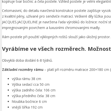
kopíruje tvar bočnic a čela postele. Vzhled postele je velmi elegantní
Celomasivní, do detailu navržená konstrukce postele zajišťuje vyso
z kvalitní pěny, užívané pro sendviče matrací. Veškeré díly lůžka jso
JACQUES.JACQUELINE je navržena řada výrobků do ložnice: noční st
impregnovaným povrchem a luxusními chromovanými madly.
Rám postele při použití výklopných roštů slouží jako úložný prostor.
Vyrábíme ve všech rozměrech. Možnost 
Obvyklá doba dodání 6-8 týdnů.
Základní rozměry rámu
– platí při rozměru matrace 200×180 cm 
výška rámu 38 cm
Výška sedací cca 50 cm
výška zadního čela: 106 cm
výška předního čela: 38 cm
hloubka bočnice 6 cm
vnější šířka 192 cm