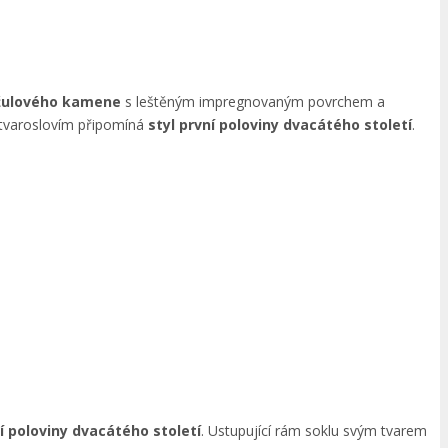
o žulového kamene
s leštěným impregnovaným povrchem a
 tvaroslovím připomíná
styl první poloviny dvacátého století
.
ní poloviny dvacátého století
. Ustupující rám soklu svým tvarem