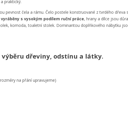
 a praktický.
kou pevnost čela a rámu. Čelo postele konstruované z tvrdého dřeva 
u
vyráběny s vysokým podílem ruční práce
, hrany a dílce jsou dů
olek, komoda, toaletní stolek. Dominantou doplňkového nábytku jso
výběru dřeviny, odstínu a látky.
(rozměry na přání upravujeme)