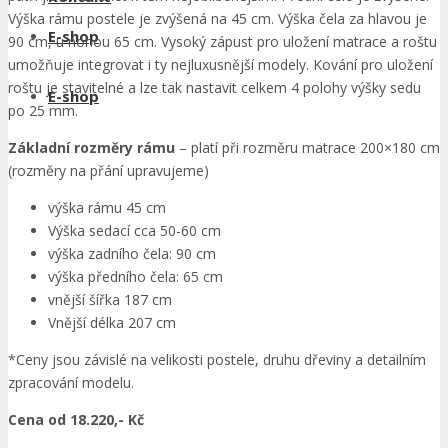
Výška rámu postele je zvýšená na 45 cm. Výška čela za hlavou je
E-shop
90 cm, u nohou 65 cm. Vysoký zápust pro uložení matrace a roštu
umožňuje integrovat i ty nejluxusnější modely. Kování pro uložení
roštu je stavitelné a lze tak nastavit celkem 4 polohy výšky sedu
E-shop
po 25 mm.
Základní rozměry rámu
– platí při rozměru matrace 200×180 cm
(rozměry na přání upravujeme)
výška rámu 45 cm
Výška sedací cca 50-60 cm
výška zadního čela: 90 cm
výška předního čela: 65 cm
vnější šířka 187 cm
Vnější délka 207 cm
*Ceny jsou závislé na velikosti postele, druhu dřeviny a detailním
zpracování modelu.
Cena od 18.220,- Kč