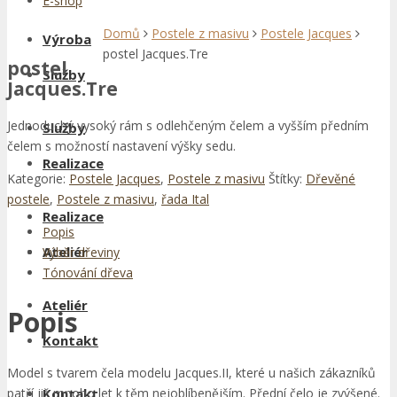
E-shop
Domů
Postele z masivu
Postele Jacques
Výroba
postel Jacques.Tre
postel
Služby
Jacques.Tre
Jednoduchý vysoký rám s odlehčeným čelem a vyšším předním
Služby
čelem s možností nastavení výšky sedu.
Realizace
Kategorie:
Postele Jacques
,
Postele z masivu
Štítky:
Dřevěné
postele
,
Postele z masivu
,
řada Ital
Realizace
Popis
Ateliér
Výběr dřeviny
Tónování dřeva
Ateliér
Popis
Kontakt
Model s tvarem čela modelu Jacques.II, které u našich zákazníků
patří již mnoho let k těm nejoblíbenějším. Přední čelo je zvýšené.
Kontakt