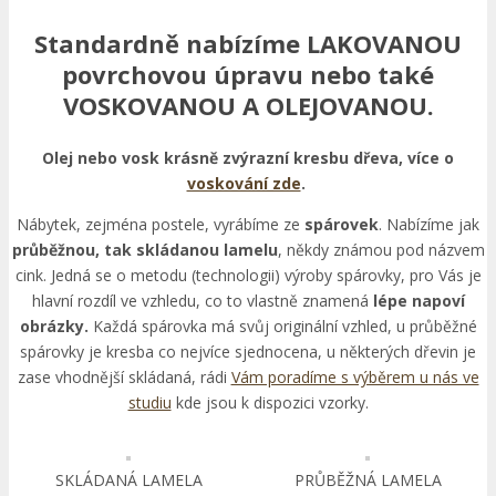
Standardně nabízíme LAKOVANOU
povrchovou úpravu nebo také
VOSKOVANOU A OLEJOVANOU.
Olej nebo vosk krásně zvýrazní kresbu dřeva, více o
voskování zde
.
Nábytek, zejména postele, vyrábíme ze
spárovek
. Nabízíme jak
průběžnou, tak skládanou lamelu
, někdy známou pod názvem
cink. Jedná se o metodu (technologii) výroby spárovky, pro Vás je
hlavní rozdíl ve vzhledu, co to vlastně znamená
lépe napoví
obrázky.
Každá spárovka má svůj originální vzhled, u průběžné
spárovky je kresba co nejvíce sjednocena, u některých dřevin je
zase vhodnější skládaná, rádi
Vám poradíme s výběrem u nás ve
studiu
kde jsou k dispozici vzorky.
SKLÁDANÁ LAMELA
PRŮBĚŽNÁ LAMELA