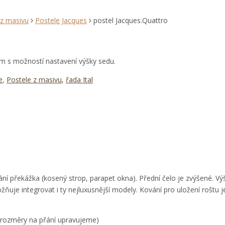
 z masivu
Postele Jacques
postel Jacques.Quattro
 s možností nastavení výšky sedu.
e
,
Postele z masivu
,
řada Ital
í překážka (kosený strop, parapet okna). Přední čelo je zvýšené. Vý
je integrovat i ty nejluxusnější modely. Kování pro uložení roštu je
(rozměry na přání upravujeme)