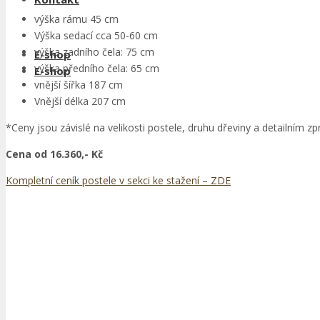
výška rámu 45 cm
Výška sedací cca 50-60 cm
výška zadního čela: 75 cm
E-shop
výška předního čela: 65 cm
E-shop
vnější šířka 187 cm
Vnější délka 207 cm
*Ceny jsou závislé na velikosti postele, druhu dřeviny a detailním z
Cena od 16.360,- Kč
Kompletní ceník postele v sekci ke stažení – ZDE