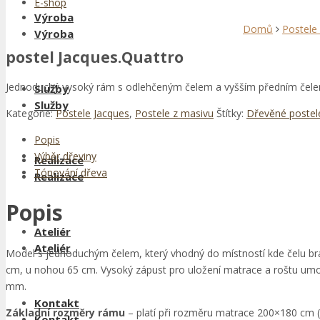
E-shop
Výroba
Domů
Postele
Výroba
postel Jacques.Quattro
Jednoduchý vysoký rám s odlehčeným čelem a vyšším předním čelem
Služby
Služby
Kategorie:
Postele Jacques
,
Postele z masivu
Štítky:
Dřevěné postel
Popis
Výběr dřeviny
Realizace
Tónování dřeva
Realizace
Popis
Ateliér
Ateliér
Model s jednoduchým čelem, který vhodný do místností kde čelu brán
cm, u nohou 65 cm. Vysoký zápust pro uložení matrace a roštu umožňu
mm.
Kontakt
Základní rozměry rámu
– platí při rozměru matrace 200×180 cm 
Kontakt