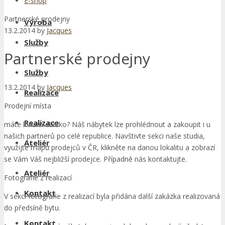
E-shop
Partnerské prodejny
Výroba
13.2.2014
by
Jacques
Služby
Partnerské prodejny
Služby
13.2.2014
by
Jacques
Realizace
Prodejní místa
Realizace
máte k nám daleko? Náš nábytek lze prohlédnout a zakoupit i u
našich partnerů po celé republice. Navštivte sekci naše studia,
Ateliér
využijte mapu prodejců v ČR, klikněte na danou lokalitu a zobrazí
se Vám Váš nejbližší prodejce. Případně nás kontaktujte.
Ateliér
Fotografie z realizací
Kontakt
V sekci fotografie z realizací byla přidána další zakázka realizovaná
do předsíně bytu.
Kontakt