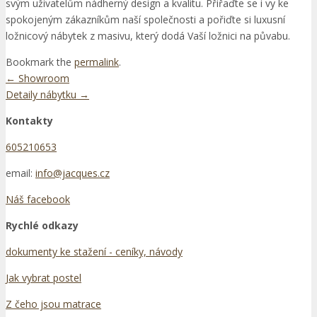
svým uživatelům nádherný design a kvalitu. Přiřaďte se i vy ke
spokojeným zákazníkům naší společnosti a pořiďte si luxusní
ložnicový nábytek z masivu, který dodá Vaší ložnici na půvabu.
Bookmark the
permalink
.
Post
←
Showroom
Detaily nábytku
→
navigation
Kontakty
605210653
email:
info@jacques.cz
Náš facebook
Rychlé odkazy
dokumenty ke stažení - ceníky, návody
Jak vybrat postel
Z čeho jsou matrace