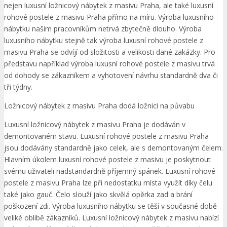
nejen luxusní ložnicový nábytek z masivu Praha, ale také luxusní
rohové postele z masivu Praha přímo na míru. Výroba luxusního
nábytku našim pracovníkům netrvá zbytečně dlouho. Výroba
luxusního nábytku stejně tak výroba luxusní rohové postele z
masivu Praha se odvíjí od složitosti a velikosti dané zakázky. Pro
představu například výroba luxusní rohové postele z masivu trvá
od dohody se zákazníkem a vyhotovení návrhu standardně dva či
tři týdny.
Ložnicový nábytek z masivu Praha dodá ložnici na půvabu
Luxusní ložnicový nábytek z masivu Praha je dodáván v
demontovaném stavu. Luxusní rohové postele z masivu Praha
jsou dodávány standardně jako celek, ale s demontovaným čelem.
Hlavním úkolem luxusní rohové postele z masivu je poskytnout
svému uživateli nadstandardně příjemný spánek. Luxusní rohové
postele z masivu Praha lze při nedostatku místa využít díky čelu
také jako gauč. Čelo slouží jako skvělá opěrka zad a brání
poškození zdi. Výroba luxusního nábytku se těší v současné době
veliké oblibě zákazníků. Luxusní ložnicový nábytek z masivu nabízí