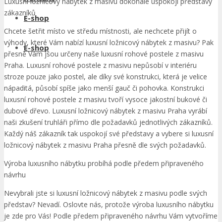
Luxusní ložnicový nábytek z masivu dokonale uspokojí představy
zákazníků
E-shop
Chcete šetřit místo ve středu místnosti, ale nechcete přijít o
výhody, které Vám nabízí luxusní ložnicový nábytek z masivu? Pak
E-shop
přesně Vám jsou určeny naše luxusní rohové postele z masivu
Praha. Luxusní rohové postele z masivu nepůsobí v interiéru
stroze pouze jako postel, ale díky své konstrukci, která je velice
nápaditá, působí spíše jako menší gauč či pohovka. Konstrukci
luxusní rohové postele z masivu tvoří vysoce jakostní bukové či
dubové dřevo. Luxusní ložnicový nábytek z masivu Praha vyrábí
naši zkušení truhláři přímo dle požadavků jednotlivých zákazníků.
Každý náš zákazník tak uspokojí své představy a vybere si luxusní
ložnicový nábytek z masivu Praha přesně dle svých požadavků.
Výroba luxusního nábytku probíhá podle předem připraveného
návrhu
Nevybrali jste si luxusní ložnicový nábytek z masivu podle svých
představ? Nevadí. Oslovte nás, protože výroba luxusního nábytku
je zde pro Vás! Podle předem připraveného návrhu Vám vytvoříme