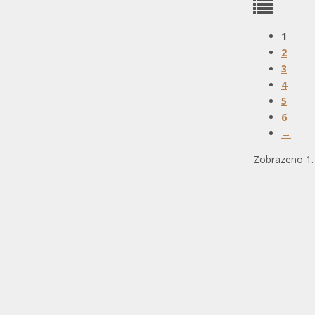
1
2
3
4
5
6
→
Zobrazeno 1. 