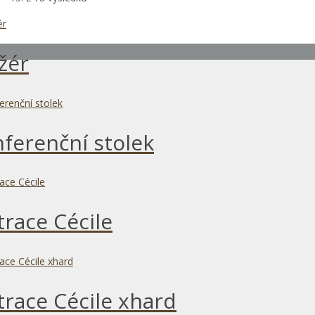
žér
ferenční stolek
race Cécile
race Cécile xhard