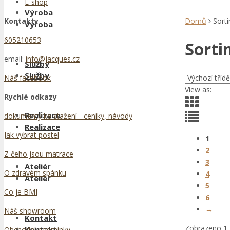
E-shop
Výroba
Kontakty
Domů
Sort
Výroba
605210653
Sorti
email:
info@jacques.cz
Služby
Služby
Náš facebook
View as:
Rychlé odkazy
Realizace
dokumenty ke stažení - ceníky, návody
Realizace
Jak vybrat postel
1
2
Z čeho jsou matrace
3
Ateliér
O zdravém spánku
4
Ateliér
5
Co je BMI
6
→
Náš showroom
Kontakt
Zobrazeno 1. 
Kontakt
Obchodní podmínky