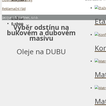
Reklamační řád
Jacques & partner, s.r.o.
E-shop
Eta
E-shop
Výběr odstínu na
bukovém a dubovém
masivu
Kon
Oleje na DUBU
Mat
Mat