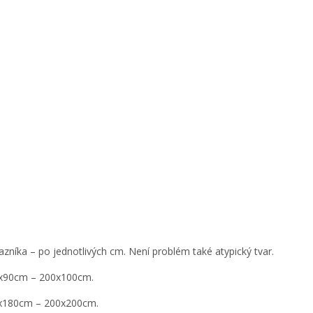
níka – po jednotlivých cm. Není problém také atypický tvar.
00x90cm – 200x100cm.
00x180cm – 200x200cm.