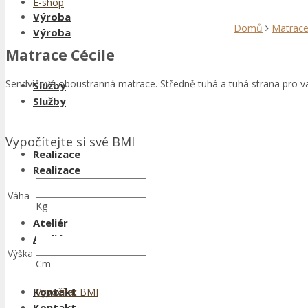
E-shop
Výroba
Domů
Matrac
Výroba
Matrace Cécile
Sendvičová oboustranná matrace. Středně tuhá a tuhá strana pro var
Služby
Služby
Vypočítejte si své BMI
Realizace
Realizace
Váha
Kg
Ateliér
Ateliér
Výška
Cm
Kontakt
Vypočítat BMI
Kontakt