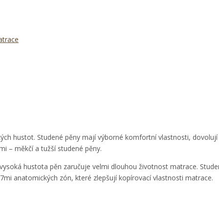
atrace
 hustot. Studené pěny mají výborné komfortní vlastnosti, dovolují tělu
mi – měkčí a tužší studené pěny.
tá vysoká hustota pěn zaručuje velmi dlouhou životnost matrace. Stude
7mi anatomických zón, které zlepšují kopírovací vlastnosti matrace.