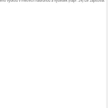
jeho výškou v metrech nadruhou a výsledek (např. 24) lze zapisovat