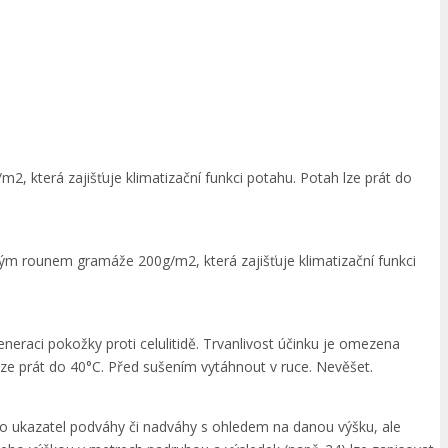
, která zajišťuje klimatizační funkci potahu. Potah lze prát do
vým rounem gramáže 200g/m2, která zajišťuje klimatizační funkci
eraci pokožky proti celulitidě. Trvanlivost účinku je omezena
 lze prát do 40°C. Před sušením vytáhnout v ruce. Nevěšet.
ako ukazatel podváhy či nadváhy s ohledem na danou výšku, ale