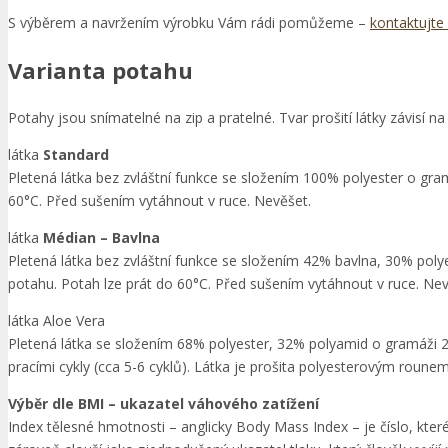
S výběrem a navržením výrobku Vám rádi pomůžeme –
kontaktujte
Varianta potahu
Potahy jsou snímatelné na zip a pratelné. Tvar prošití látky závisí na
látka
Standard
Pletená látka bez zvláštní funkce se složením 100% polyester o gra
60°C. Před sušením vytáhnout v ruce. Nevěšet.
látka
Médian – Bavlna
Pletená látka bez zvláštní funkce se složením 42% bavlna, 30% pol
potahu. Potah lze prát do 60°C. Před sušením vytáhnout v ruce. Nev
látka Aloe Vera
Pletená látka se složením 68% polyester, 32% polyamid o gramáži 20
pracími cykly (cca 5-6 cyklů). Látka je prošita polyesterovým roune
Výběr dle BMI – ukazatel váhového zatížení
Index tělesné hmotnosti – anglicky Body Mass Index – je číslo, kte