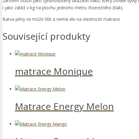
zároveň slouží jako zjednodušený ukazatel tlaku, který člověk vyví
i jako zátěž v kg na plochu jednoho metru čtverečního (tlak).
Barva pěny se může lišit a nemá vliv na vlastnosti matrace.
Související produkty
matrace Monique
Matrace Energy Melon