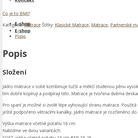
Co je to BMI?
E-shop
Kategorie:
Matrace
Štítky:
Klasické Matrace
,
Matrace
,
Partnerské m
E-shop
Popis
Popis
Složení
Jádro matrace v sobě kombinuje tužší a měkčí studenou pěnu vysokých
tím dobře kopírují a podpírají tělo. Matrace je tvořena dvěma deska
Pro spaní je možné si zvolit lépe vyhovující stranu matrace. Použi
ještě podpořeno větracími kanálky. Jádro matrace je rozčleněno do 
Výška matrace včetně potahu 16 cm.
Nabízíme ve dvou variantách:
SOFT výška včetně potahu 16 cm BMI 19-26