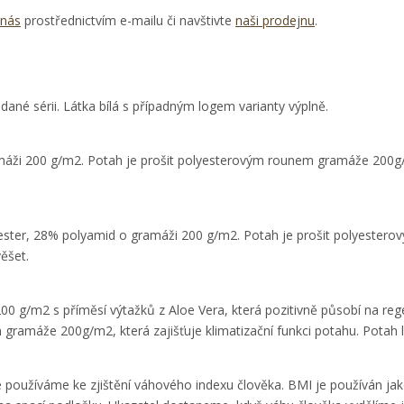
 nás
prostřednictvím e-mailu či navštivte
naši prodejnu
.
 dané sérii. Látka bílá s případným logem varianty výplně.
máži 200 g/m2. Potah je prošit polyesterovým rounem gramáže 200g/m2
yester, 28% polyamid o gramáži 200 g/m2. Potah je prošit polyestero
ěšet.
0 g/m2 s příměsí výtažků z Aloe Vera, která pozitivně působí na regen
m gramáže 200g/m2, která zajišťuje klimatizační funkci potahu. Potah
ré používáme ke zjištění váhového indexu člověka. BMI je používán j