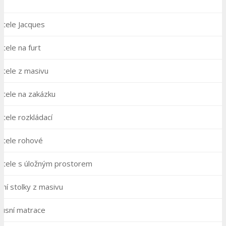
stele Jacques
tele na furt
stele z masivu
tele na zakázku
tele rozkládací
stele rohové
stele s úložným prostorem
ní stolky z masivu
xusní matrace