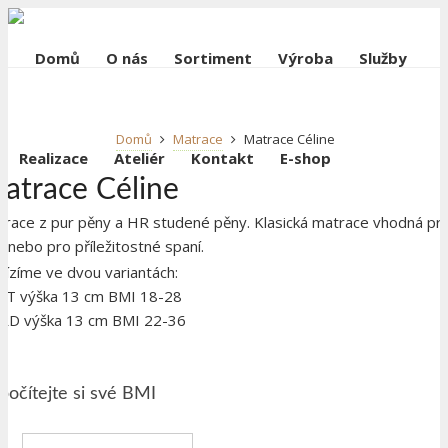
Domů
O nás
Sortiment
Výroba
Služby
Domů
Matrace
Matrace Céline
Realizace
Ateliér
Kontakt
E-shop
atrace Céline
race z pur pěny a HR studené pěny. Klasická matrace vhodná pr
i nebo pro příležitostné spaní.
ízíme ve dvou variantách:
FT výška 13 cm BMI 18-28
RD výška 13 cm BMI 22-36
počítejte si své BMI