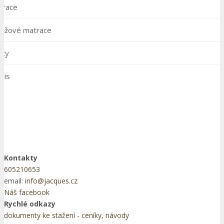
trace
těžové matrace
šty
llis
Kontakty
605210653
email:
info@jacques.cz
Náš facebook
Rychlé odkazy
dokumenty ke stažení - ceníky, návody