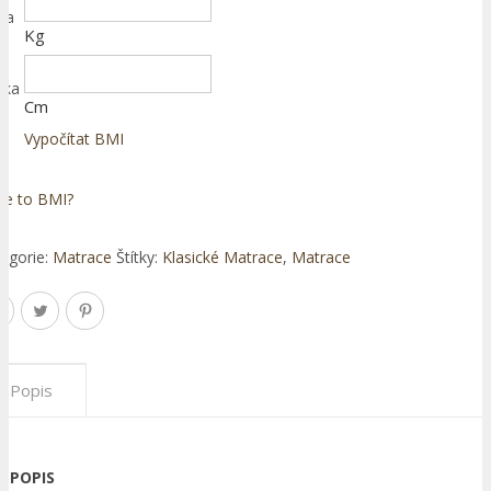
ha
Kg
ška
Cm
Vypočítat BMI
je to BMI?
egorie:
Matrace
Štítky:
Klasické Matrace
,
Matrace
Popis
POPIS