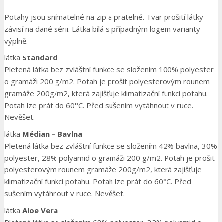
Potahy jsou snímatelné na zip a pratelné. Tvar prošití látky
závisí na dané sérii. Látka bílá s případným logem varianty
výplně.
látka
Standard
Pletená látka bez zvláštní funkce se složením 100% polyester
o gramáži 200 g/m2. Potah je prošit polyesterovým rounem
gramáže 200g/m2, která zajišťuje klimatizační funkci potahu.
Potah lze prát do 60°C. Před sušením vytáhnout v ruce.
Nevěšet.
látka
Médian – Bavlna
Pletená látka bez zvláštní funkce se složením 42% bavlna, 30%
polyester, 28% polyamid o gramáži 200 g/m2. Potah je prošit
polyesterovým rounem gramáže 200g/m2, která zajišťuje
klimatizační funkci potahu. Potah lze prát do 60°C. Před
sušením vytáhnout v ruce. Nevěšet.
látka
Aloe Vera
Pletená látka se složením 68% polyester, 32% polyamid o