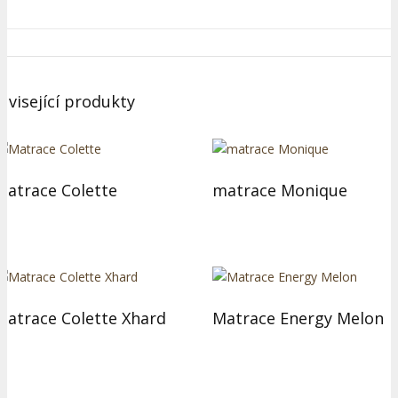
uvisející produkty
Matrace Colette
matrace Monique
Matrace Colette Xhard
Matrace Energy Melon