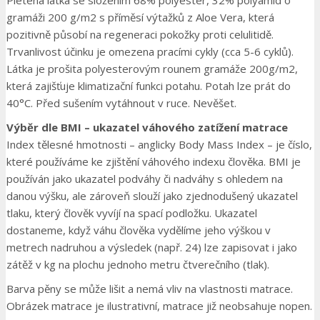
gramáži 200 g/m2 s příměsí výtažků z Aloe Vera, která
pozitivně působí na regeneraci pokožky proti celulitidě.
Trvanlivost účinku je omezena pracími cykly (cca 5-6 cyklů).
Látka je prošita polyesterovým rounem gramáže 200g/m2,
která zajišťuje klimatizační funkci potahu. Potah lze prát do
40°C. Před sušením vytáhnout v ruce. Nevěšet.
Výběr dle BMI – ukazatel váhového zatížení matrace
Index tělesné hmotnosti – anglicky Body Mass Index – je číslo,
které používáme ke zjištění váhového indexu člověka. BMI je
používán jako ukazatel podváhy či nadváhy s ohledem na
danou výšku, ale zároveň slouží jako zjednodušený ukazatel
tlaku, který člověk vyvíjí na spací podložku. Ukazatel
dostaneme, když váhu člověka vydělíme jeho výškou v
metrech nadruhou a výsledek (např. 24) lze zapisovat i jako
zátěž v kg na plochu jednoho metru čtverečního (tlak).
Barva pěny se může lišit a nemá vliv na vlastnosti matrace.
Obrázek matrace je ilustrativní, matrace již neobsahuje nopen.