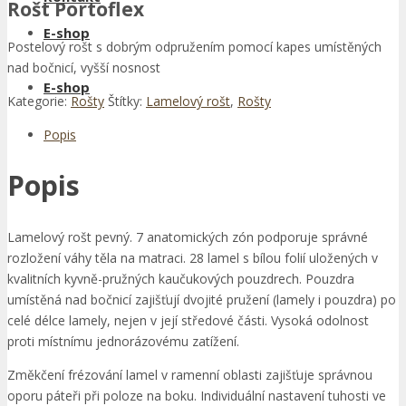
Rošt Portoflex
E-shop
Postelový rošt s dobrým odpružením pomocí kapes umístěných
nad bočnicí, vyšší nosnost
E-shop
Kategorie:
Rošty
Štítky:
Lamelový rošt
,
Rošty
Popis
Popis
Lamelový rošt pevný. 7 anatomických zón podporuje správné
rozložení váhy těla na matraci. 28 lamel s bílou folií uložených v
kvalitních kyvně-pružných kaučukových pouzdrech. Pouzdra
umístěná nad bočnicí zajišťují dvojité pružení (lamely i pouzdra) po
celé délce lamely, nejen v její středové části. Vysoká odolnost
proti místnímu jednorázovému zatížení.
Změkčení frézování lamel v ramenní oblasti zajišťuje správnou
oporu páteři při poloze na boku. Individuální nastavení tuhosti ve