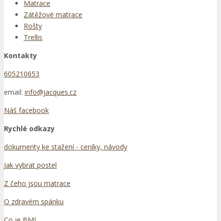
Matrace
Zátěžové matrace
Rošty
Trellis
Kontakty
605210653
email:
info@jacques.cz
Náš facebook
Rychlé odkazy
dokumenty ke stažení - ceníky, návody
Jak vybrat postel
Z čeho jsou matrace
O zdravém spánku
Co je BMI