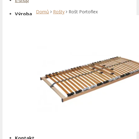
E-shop
Domů
Rošty
Rošt Portoflex
Výroba
Služby
Služby
Realizace
Realizace
Ateliér
Ateliér
Kontakt
Kontakt