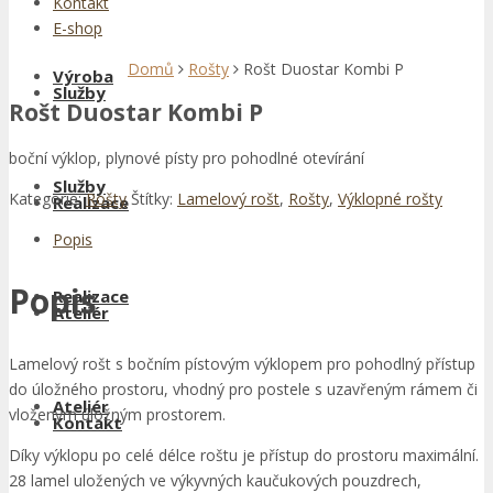
Kontakt
E-shop
Domů
Rošty
Rošt Duostar Kombi P
Výroba
Služby
Rošt Duostar Kombi P
boční výklop, plynové písty pro pohodlné otevírání
Služby
Kategorie:
Rošty
Štítky:
Lamelový rošt
,
Rošty
,
Výklopné rošty
Realizace
Popis
Popis
Realizace
Ateliér
Lamelový rošt s bočním pístovým výklopem pro pohodlný přístup
do úložného prostoru, vhodný pro postele s uzavřeným rámem či
Ateliér
vloženým úložným prostorem.
Kontakt
Díky výklopu po celé délce roštu je přístup do prostoru maximální.
28 lamel uložených ve výkyvných kaučukových pouzdrech,