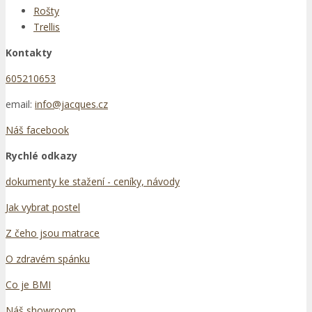
Rošty
Trellis
Kontakty
605210653
email:
info@jacques.cz
Náš facebook
Rychlé odkazy
dokumenty ke stažení - ceníky, návody
Jak vybrat postel
Z čeho jsou matrace
O zdravém spánku
Co je BMI
Náš showroom