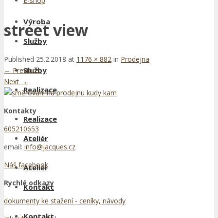
E-shop
Výroba
street view
Služby
Published
25.2.2018
at
1176 × 882
in
Prodejna
Služby
←
Previous
Next
→
Realizace
Kontakty
Realizace
605210653
Ateliér
email:
info@jacques.cz
Náš facebook
Ateliér
Rychlé odkazy
Kontakt
dokumenty ke stažení - ceníky, návody
Kontakt