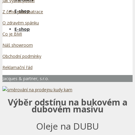
Jak vybrat postel
E-shop
Z čeho jsou matrace
O zdravém spánku
E-shop
Co je BMI
Náš showroom
Obchodní podmínky
Reklamační řád
Jacques & partner, s.r.o.
Výběr odstínu na bukovém a
dubovém masivu
Oleje na DUBU