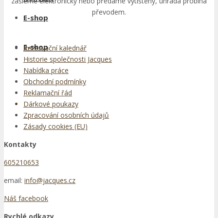
zašleme elektronicky nebo předáme vytištěný, úhrada probíhá
převodem.
E-shop
E-shop
Rezervační kalednář
Historie společnosti Jacques
Nabídka práce
Obchodní podmínky
Reklamační řád
Dárkové poukazy
Zpracování osobních údajů
Zásady cookies (EU)
Kontakty
605210653
email:
info@jacques.cz
Náš facebook
Rychlé odkazy