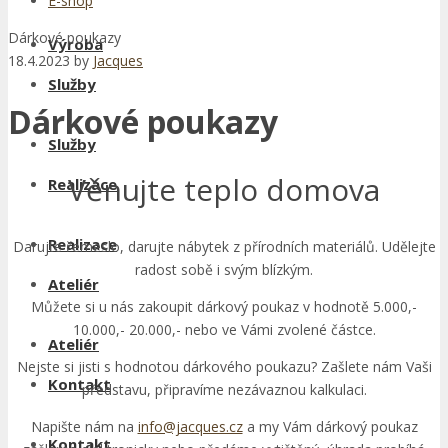
E-shop
Dárkové poukazy
Výroba
18.4.2023
by
Jacques
Služby
Dárkové poukazy
Služby
Věnujte teplo domova
Realizace
Realizace
Darujte řemeslo, darujte nábytek z přírodních materiálů. Udělejte
radost sobě i svým blízkým.
Ateliér
Můžete si u nás zakoupit dárkový poukaz v hodnotě 5.000,-
10.000,- 20.000,- nebo ve Vámi zvolené částce.
Ateliér
Nejste si jisti s hodnotou dárkového poukazu? Zašlete nám Vaši
Kontakt
představu, připravíme nezávaznou kalkulaci.
Napište nám na
info@jacques.cz
a my Vám dárkový poukaz
Kontakt