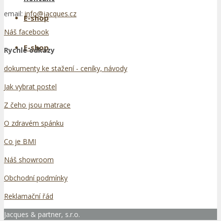
email:
info@jacques.cz
E-shop
Náš facebook
E-shop
Rychlé odkazy
dokumenty ke stažení - ceníky, návody
Jak vybrat postel
Z čeho jsou matrace
O zdravém spánku
Co je BMI
Náš showroom
Obchodní podmínky
Reklamační řád
Jacques & partner, s.r.o.