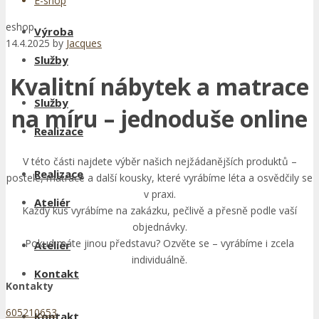
E-shop
eshop
Výroba
14.4.2025
by
Jacques
Služby
Kvalitní nábytek a matrace
Služby
na míru – jednoduše online
Realizace
V této části najdete výběr našich nejžádanějších produktů –
Realizace
postele, matrace a další kousky, které vyrábíme léta a osvědčily se
v praxi.
Ateliér
Každý kus vyrábíme na zakázku, pečlivě a přesně podle vaší
objednávky.
Pokud máte jinou představu? Ozvěte se – vyrábíme i zcela
Ateliér
individuálně.
Kontakt
Kontakty
605210653
Kontakt