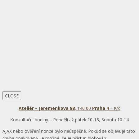
CLOSE
Ateliér – Jeremenkova 88
, 140 00
Praha 4
– Krč
Konzultační hodiny – Pondělí až pátek 10-18, Sobota 10-14
AJAX nebo ověření nonce bylo neúspěšné. Pokud se objevuje tato
chyba opakovaně, je možné, že je přístup blokován