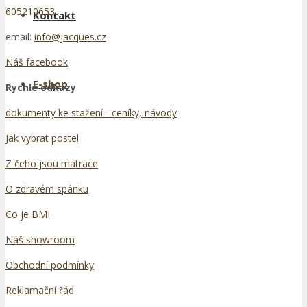
605210653
Kontakt
email:
info@jacques.cz
Náš facebook
E-shop
Rychlé odkazy
dokumenty ke stažení - ceníky, návody
Jak vybrat postel
Z čeho jsou matrace
O zdravém spánku
Co je BMI
Náš showroom
Obchodní podmínky
Reklamační řád