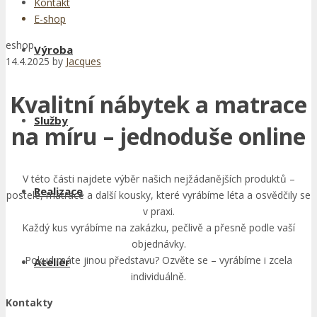
Kontakt
E-shop
eshop
Výroba
14.4.2025
by
Jacques
Kvalitní nábytek a matrace
Služby
na míru – jednoduše online
V této části najdete výběr našich nejžádanějších produktů –
Realizace
postele, matrace a další kousky, které vyrábíme léta a osvědčily se
v praxi.
Každý kus vyrábíme na zakázku, pečlivě a přesně podle vaší
objednávky.
Pokud máte jinou představu? Ozvěte se – vyrábíme i zcela
Ateliér
individuálně.
Kontakty