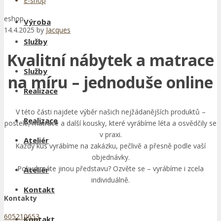
E-shop
eshop
Výroba
14.4.2025
by
Jacques
Služby
Kvalitní nábytek a matrace
Služby
na míru – jednoduše online
Realizace
V této části najdete výběr našich nejžádanějších produktů –
Realizace
postele, matrace a další kousky, které vyrábíme léta a osvědčily se
v praxi.
Ateliér
Každý kus vyrábíme na zakázku, pečlivě a přesně podle vaší
objednávky.
Pokud máte jinou představu? Ozvěte se – vyrábíme i zcela
Ateliér
individuálně.
Kontakt
Kontakty
605210653
Kontakt