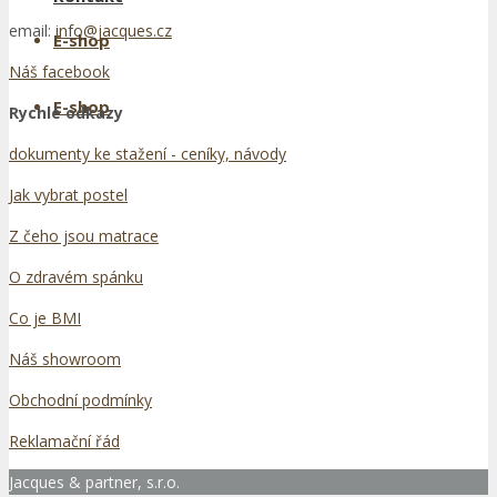
email:
info@jacques.cz
E-shop
Náš facebook
E-shop
Rychlé odkazy
dokumenty ke stažení - ceníky, návody
Jak vybrat postel
Z čeho jsou matrace
O zdravém spánku
Co je BMI
Náš showroom
Obchodní podmínky
Reklamační řád
Jacques & partner, s.r.o.