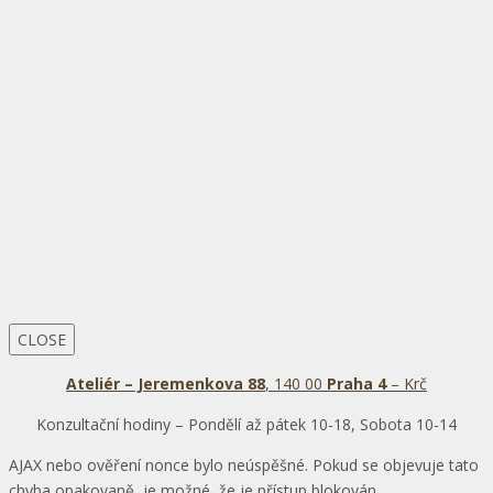
CLOSE
Ateliér – Jeremenkova 88
, 140 00
Praha 4
– Krč
Konzultační hodiny – Pondělí až pátek 10-18, Sobota 10-14
AJAX nebo ověření nonce bylo neúspěšné. Pokud se objevuje tato
chyba opakovaně, je možné, že je přístup blokován