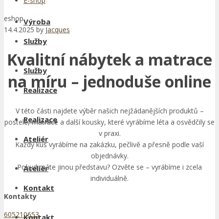
E-shop
eshop
Výroba
14.4.2025
by
Jacques
Služby
Kvalitní nábytek a matrace
Služby
na míru – jednoduše online
Realizace
V této části najdete výběr našich nejžádanějších produktů –
Realizace
postele, matrace a další kousky, které vyrábíme léta a osvědčily se
v praxi.
Ateliér
Každý kus vyrábíme na zakázku, pečlivě a přesně podle vaší
objednávky.
Pokud máte jinou představu? Ozvěte se – vyrábíme i zcela
Ateliér
individuálně.
Kontakt
Kontakty
605210653
Kontakt