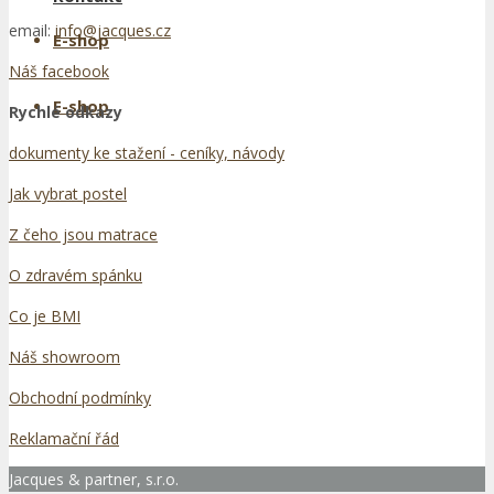
email:
info@jacques.cz
E-shop
Náš facebook
E-shop
Rychlé odkazy
dokumenty ke stažení - ceníky, návody
Jak vybrat postel
Z čeho jsou matrace
O zdravém spánku
Co je BMI
Náš showroom
Obchodní podmínky
Reklamační řád
Jacques & partner, s.r.o.