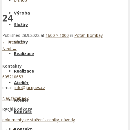
E-shop
Výroba
24
Služby
Published
28.9.2022
at
1600 × 1000
in
Potah Bombay
Služby
←
Previous
Next
→
Realizace
Kontakty
Realizace
605210653
Ateliér
email:
info@jacques.cz
Náš facebook
Ateliér
Rychlé odkazy
Kontakt
dokumenty ke stažení - ceníky, návody
Kontakt