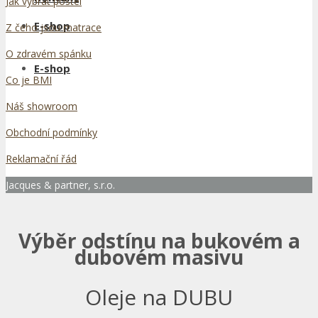
Jak vybrat postel
E-shop
Z čeho jsou matrace
O zdravém spánku
E-shop
Co je BMI
Náš showroom
Obchodní podmínky
Reklamační řád
Jacques & partner, s.r.o.
Výběr odstínu na bukovém a
dubovém masivu
Oleje na DUBU