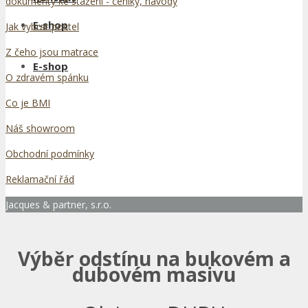
dokumenty ke stažení - ceníky, návody
E-shop
Jak vybrat postel
Z čeho jsou matrace
E-shop
O zdravém spánku
Co je BMI
Náš showroom
Obchodní podmínky
Reklamační řád
Jacques & partner, s.r.o.
Výběr odstínu na bukovém a
dubovém masivu