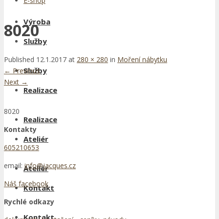
E-shop
Výroba
8020
Služby
Published
12.1.2017
at
280 × 280
in
Moření nábytku
Služby
←
Previous
Next
→
Realizace
8020
Realizace
Kontakty
Ateliér
605210653
email:
info@jacques.cz
Ateliér
Náš facebook
Kontakt
Rychlé odkazy
Kontakt