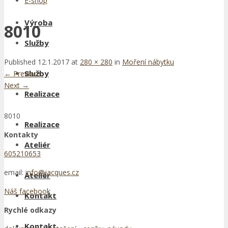
E-shop
Výroba
8010
Služby
Published
12.1.2017
at
280 × 280
in
Moření nábytku
Služby
←
Previous
Next
→
Realizace
8010
Realizace
Kontakty
Ateliér
605210653
email:
info@jacques.cz
Ateliér
Náš facebook
Kontakt
Rychlé odkazy
Kontakt