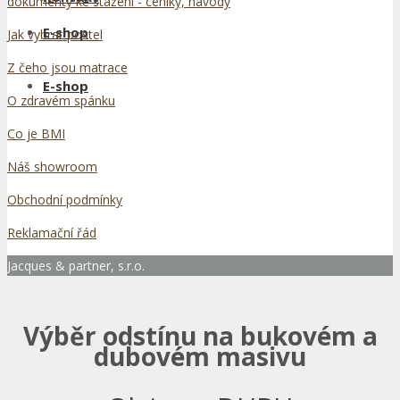
dokumenty ke stažení - ceníky, návody
E-shop
Jak vybrat postel
Z čeho jsou matrace
E-shop
O zdravém spánku
Co je BMI
Náš showroom
Obchodní podmínky
Reklamační řád
Jacques & partner, s.r.o.
Výběr odstínu na bukovém a
dubovém masivu