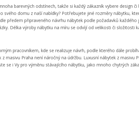
 mnoha barevných odstínech, takže si každý zákazník vybere design č
do svého domu z naší nabídky? Potřebujete jiné rozměry nábytku, kter
 dle předem připraveného návrhu nábytek podle požadavků každého 
. Délka výroby nábytku na míru se odvíjí od velikosti či složitosti 
orným pracovníkem, kde se realizuje návrh, podle kterého dále prob
ek z masivu Praha není náročný na údržbu. Luxusní nábytek z masivu 
ste se i Vy pro výměnu stávajícího nábytku, jako mnoho chytrých zák