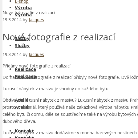
E-shop
Výroba
Nové fotografie z realizací
Výroba
19.3.2014
by
Jacques
Nové fotografie z realizací
Služby
Služby
19.3.2014
by
Jacques
Přidány nové fotografie z realizací
Realizace
Realizace
Do naší sekce fotografie z realizací přibyly nové fotografie. Dvě l
Luxusní nábytek z masivu je vhodný do každého bytu
Ateliér
Obdivujete luxusní nábytek z masivu? Luxusní nábytek z masivu Prah
Ateliér
prostor. Materiál, který používá naše zakázková výroba nábytku Pr
celého bytu či domu, dále se soustředíme také na výrobu bytových
dubového dřeva.
Kontakt
Luxusní nábytek z masivu dodáváme v mnoha barevných odstínech
Kontakt