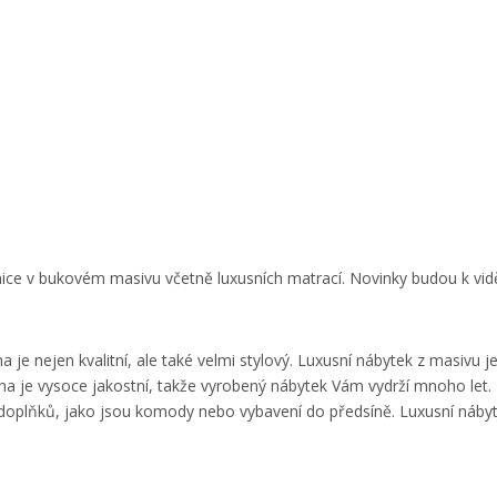
ožnice v bukovém masivu včetně luxusních matrací. Novinky budou k vi
a je nejen kvalitní, ale také velmi stylový. Luxusní nábytek z masi
aha je vysoce jakostní, takže vyrobený nábytek Vám vydrží mnoho le
 doplňků, jako jsou komody nebo vybavení do předsíně. Luxusní náby