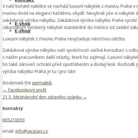
V naší bohaté nabídce se nachází luxusní nábytek z masivu Praha v
masivu dodá na eleganci každému obydlí. Nevybrali jste si nábytek 
zakázková výroba nábytku. Zakázková výroba nábytku Praha vyrobí
E-shop
zákazníkům vyrobený nábytek standardně do měsíce od zadání zakázky
E-shop
Luxusní nábytek z masivu Praha nevyžaduje náročnou údržbu
Zakázková výroba nábytku naší společnosti začíná konzultací s odb
s naším pracovníkem další otázky, které ho zajímají. Luxusní nábyt
ho také zároveň ochrání před opotřebením a dodají lesk. Rozhodli j
výroba nábytku Praha je tu i pro Vás!
Bookmark the
permalink
.
Post
←
Facebookový profil
21.3. Mezinárodní den zdravého spánku
→
navigation
Kontakty
605210653
email:
info@jacques.cz