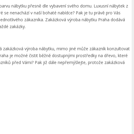
i barvu nábytku přesně dle vybavení svého domu. Luxusní nábytek z
é se nenachází v naší bohaté nabídce? Pak je tu právě pro Vás
jednotlivého zákazníka. Zakázková výroba nábytku Praha dodává
každé zakázky.
íhá zakázková výroba nábytku, mimo jiné může zákazník konzultovat
Praha je možné čistit běžně dostupnými prostředky na dřevo, které
azníků před Vámi? Pak již dále nepřemýšlejte, protože zakázková