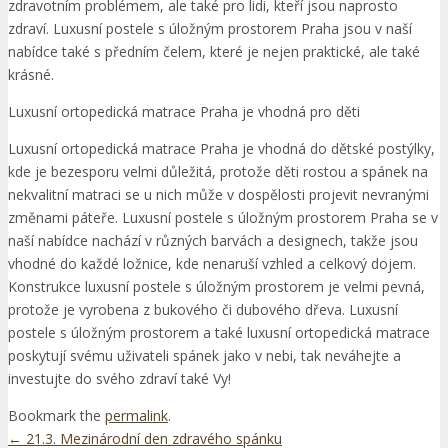
zdravotním problémem, ale také pro lidi, kteří jsou naprosto
zdraví. Luxusní postele s úložným prostorem Praha jsou v naší
nabídce také s předním čelem, které je nejen praktické, ale také
krásné.
Luxusní ortopedická matrace Praha je vhodná pro děti
Luxusní ortopedická matrace Praha je vhodná do dětské postýlky,
kde je bezesporu velmi důležitá, protože děti rostou a spánek na
nekvalitní matraci se u nich může v dospělosti projevit nevranými
změnami páteře. Luxusní postele s úložným prostorem Praha se v
naší nabídce nachází v různých barvách a designech, takže jsou
vhodné do každé ložnice, kde nenaruší vzhled a celkový dojem.
Konstrukce luxusní postele s úložným prostorem je velmi pevná,
protože je vyrobena z bukového či dubového dřeva. Luxusní
postele s úložným prostorem a také luxusní ortopedická matrace
poskytují svému uživateli spánek jako v nebi, tak neváhejte a
investujte do svého zdraví také Vy!
Bookmark the
permalink
.
←
21.3. Mezinárodní den zdravého spánku