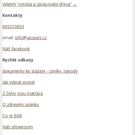
Post
Veletrh “výroba a zpracování dřeva”
→
navigation
Kontakty
605210653
email:
info@jacques.cz
Náš facebook
Rychlé odkazy
dokumenty ke stažení - ceníky, návody
Jak vybrat postel
Z čeho jsou matrace
O zdravém spánku
Co je BMI
Náš showroom