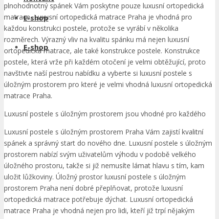
plnohodnotný spánek Vám poskytne pouze luxusní ortopedická
matrace. Luxusní ortopedická matrace Praha je vhodná pro
E-shop
každou konstrukci postele, protože se vyrábí v několika
rozměrech. Výrazný vliv na kvalitu spánku má nejen luxusní
E-shop
ortopedická matrace, ale také konstrukce postele. Konstrukce
postele, která vrže při každém otočení je velmi obtěžující, proto
navštivte naší pestrou nabídku a vyberte si luxusní postele s
úložným prostorem pro které je velmi vhodná luxusní ortopedická
matrace Praha.
Luxusní postele s úložným prostorem jsou vhodné pro každého
Luxusní postele s úložným prostorem Praha Vám zajistí kvalitní
spánek a správný start do nového dne. Luxusní postele s úložným
prostorem nabízí svým uživatelům výhodu v podobě velkého
úložného prostoru, takže si již nemusíte lámat hlavu s tím, kam
uložit lůžkoviny. Úložný prostor luxusní postele s úložným
prostorem Praha není dobré přeplňovat, protože luxusní
ortopedická matrace potřebuje dýchat. Luxusní ortopedická
matrace Praha je vhodná nejen pro lidi, kteří již trpí nějakým