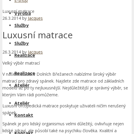
E-shop
Luxusní matrace
Výroba
26.3.2014
by
Jacques
Služby
Luxusní matrace
Služby
26.3.2014
by
Jacques
Realizace
Velký výběr matrací
Realizace
V našem studiu v Dolních Břežanech nabízíme široký výběr
matrací pro zdravý spánek. Najdete zde matrace od základních
Ateliér
modelů až po ty nejluxusnější. Nejdůležitější je správný výběr, se
kterým Vám rádi pomůžeme.
Ateliér
Luxusní ortopedická matrace poskytuje uživateli ničím nerušený
spánek
Kontakt
Spánek je pro lidský organismus velmi důležitý, ovlivňuje nejen
lidské zdraví, ale působí také na psychiku člověka. Kvalitní a
Kontakt