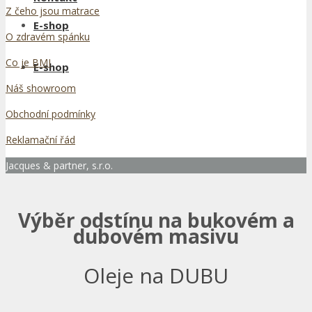
Z čeho jsou matrace
E-shop
O zdravém spánku
Co je BMI
E-shop
Náš showroom
Obchodní podmínky
Reklamační řád
Jacques & partner, s.r.o.
Výběr odstínu na bukovém a
dubovém masivu
Oleje na DUBU