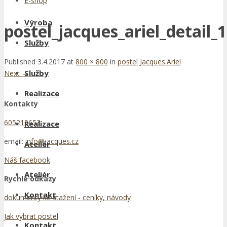
E-shop
Výroba
postel_jacques_ariel_detail_1
Služby
Published
3.4.2017
at
800 × 800
in
postel Jacques.Ariel
Služby
Next
→
Realizace
Kontakty
605210653
Realizace
email:
info@jacques.cz
Ateliér
Náš facebook
Ateliér
Rychlé odkazy
Kontakt
dokumenty ke stažení - ceníky, návody
Jak vybrat postel
Kontakt