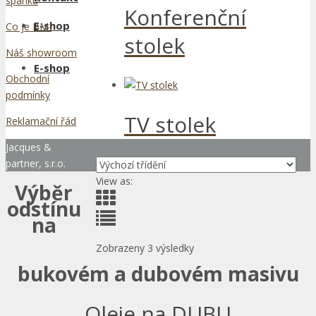
spánku
Konferenční
E-shop
Co je BMI
stolek
Náš showroom
E-shop
Obchodní
podmínky
TV stolek
Reklamační řád
Jacques &
partner, s.r.o.
View as:
Výběr
odstínu
na
Zobrazeny 3 výsledky
bukovém a dubovém masivu
Oleje na DUBU