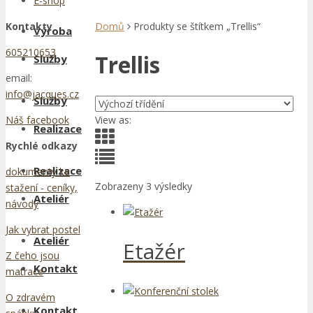
E-shop
Kontakty
Domů
Produkty se štítkem „Trellis“
Výroba
605210653
Trellis
Služby
email:
info@jacques.cz
Služby
View as:
Náš facebook
Realizace
Rychlé odkazy
Realizace
dokumenty ke
Zobrazeny 3 výsledky
stažení - ceníky,
Ateliér
návody
Jak vybrat postel
Ateliér
Etažér
Z čeho jsou
Kontakt
matrace
O zdravém
Kontakt