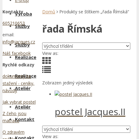
E-shop
Kontakty
Domů
Produkty se štítkem „řada Římská“
Výroba
605210653
řada Římská
Služby
email:
info@jacques.cz
Služby
View as:
Náš facebook
Realizace
Rychlé odkazy
Realizace
dokumenty ke
Zobrazen jediný výsledek
stažení - ceníky,
Ateliér
návody
Jak vybrat postel
Ateliér
postel Jacques.II
Z čeho jsou
Kontakt
matrace
O zdravém
View as:
Kontakt