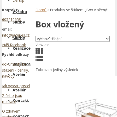
E-shop
Kontakty
Domů
Produkty se štítkem „Box vložený“
Výroba
605210653
Box vložený
Služby
email:
info@jacques.cz
Služby
View as:
Náš facebook
Realizace
Rychlé odkazy
Realizace
dokumenty ke
Zobrazen jediný výsledek
stažení - ceníky,
Ateliér
návody
Jak vybrat postel
Ateliér
Z čeho jsou
Kontakt
matrace
O zdravém
Kontakt