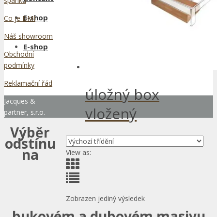
spánku
E-shop
Co je BMI
Náš showroom
E-shop
Obchodní
podmínky
Reklamační řád
úložný box
Jacques &
vložený
partner, s.r.o.
Výběr
odstínu
na
View as:
Zobrazen jediný výsledek
bukovém a dubovém masivu