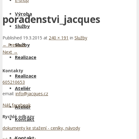
E-shop
Výroba
poradenstvi_jacques
Služby
Published
19.3.2015
at
240 × 191
in
Služby
Služby
←
Previous
Next
→
Realizace
Kontakty
Realizace
605210653
Ateliér
email:
info@jacques.cz
Náš facebook
Ateliér
Rychlé odkazy
Kontakt
dokumenty ke stažení - ceníky, návody
Kontakt