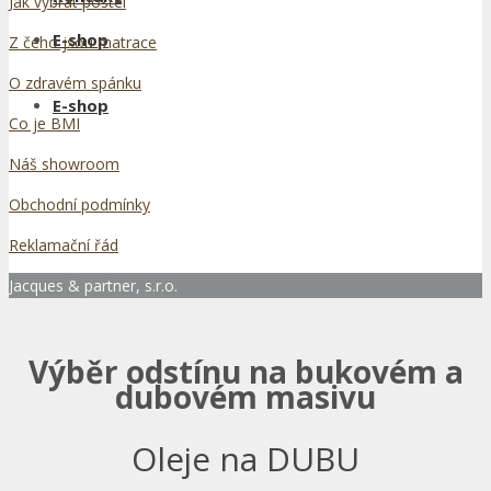
Jak vybrat postel
E-shop
Z čeho jsou matrace
O zdravém spánku
E-shop
Co je BMI
Náš showroom
Obchodní podmínky
Reklamační řád
Jacques & partner, s.r.o.
Výběr odstínu na bukovém a
dubovém masivu
Oleje na DUBU