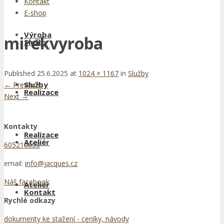
Kontakt
E-shop
Výroba
mirekvyroba
Služby
Published
25.6.2025
at
1024 × 1167
in
Služby
Služby
←
Previous
Realizace
Next
→
Kontakty
Realizace
Ateliér
605210653
email:
info@jacques.cz
Náš facebook
Ateliér
Kontakt
Rychlé odkazy
dokumenty ke stažení - ceníky, návody