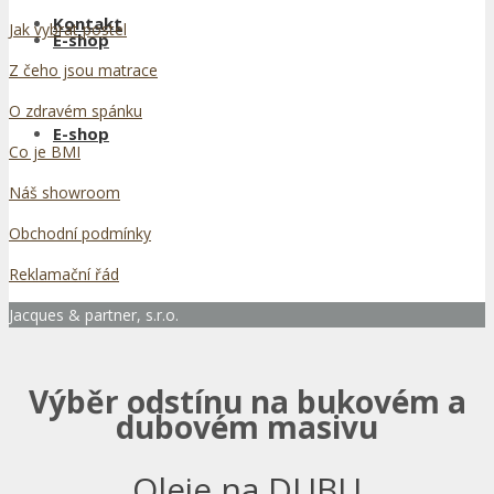
Kontakt
Jak vybrat postel
E-shop
Z čeho jsou matrace
O zdravém spánku
E-shop
Co je BMI
Náš showroom
Obchodní podmínky
Reklamační řád
Jacques & partner, s.r.o.
Výběr odstínu na bukovém a
dubovém masivu
Oleje na DUBU