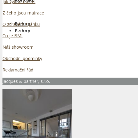
Jak vybrat postel
Z čeho jsou matrace
E-shop
O zdravém spánku
E-shop
Co je BMI
Náš showroom
Obchodní podmínky
Reklamační řád
Jacques & partner, s.r.o.