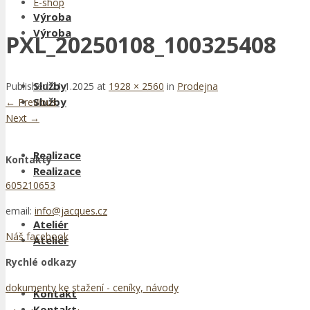
E-shop
Výroba
Výroba
PXL_20250108_100325408
Služby
Published
21.1.2025
at
1928 × 2560
in
Prodejna
Služby
←
Previous
Next
→
Realizace
Kontakty
Realizace
605210653
email:
info@jacques.cz
Ateliér
Náš facebook
Ateliér
Rychlé odkazy
dokumenty ke stažení - ceníky, návody
Kontakt
Kontakt