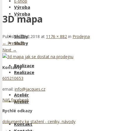
E-shop
Výroba
Výroba
3D mapa
Služby
Published
25.2.2018
at
1176 × 882
in
Prodejna
Služby
←
Previous
Next
→
Realizace
Kontakty
Realizace
605210653
email:
info@jacques.cz
Ateliér
Náš facebook
Ateliér
Rychlé odkazy
dokumenty ke stažení - ceníky, návody
Kontakt
Kontakt