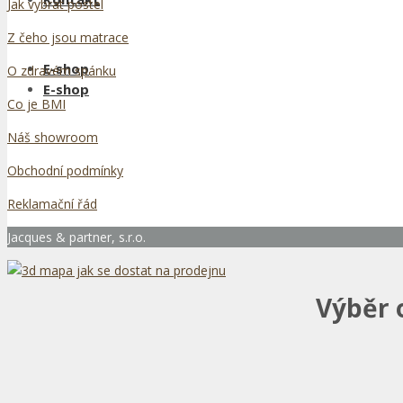
Jak vybrat postel
Z čeho jsou matrace
E-shop
O zdravém spánku
E-shop
Co je BMI
Náš showroom
Obchodní podmínky
Reklamační řád
Jacques & partner, s.r.o.
Výběr 