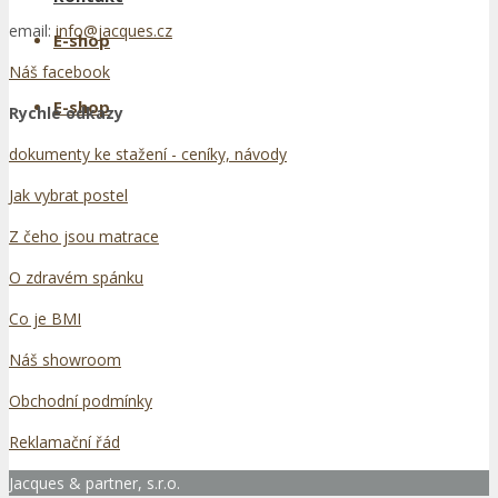
email:
info@jacques.cz
E-shop
Náš facebook
E-shop
Rychlé odkazy
dokumenty ke stažení - ceníky, návody
Jak vybrat postel
Z čeho jsou matrace
O zdravém spánku
Co je BMI
Náš showroom
Obchodní podmínky
Reklamační řád
Jacques & partner, s.r.o.