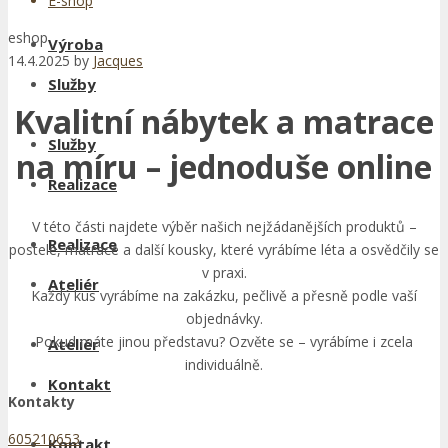
E-shop
eshop
Výroba
14.4.2025
by
Jacques
Služby
Kvalitní nábytek a matrace
Služby
na míru – jednoduše online
Realizace
V této části najdete výběr našich nejžádanějších produktů –
Realizace
postele, matrace a další kousky, které vyrábíme léta a osvědčily se
v praxi.
Ateliér
Každý kus vyrábíme na zakázku, pečlivě a přesně podle vaší
objednávky.
Pokud máte jinou představu? Ozvěte se – vyrábíme i zcela
Ateliér
individuálně.
Kontakt
Kontakty
605210653
Kontakt