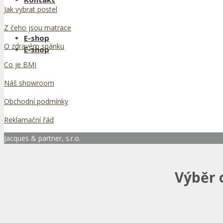
Jak vybrat postel
Z čeho jsou matrace
E-shop
O zdravém spánku
E-shop
Co je BMI
Náš showroom
Obchodní podmínky
Reklamační řád
Jacques & partner, s.r.o.
Výběr 