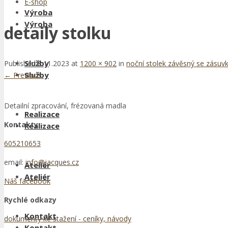
E-shop
Výroba
Výroba
detaily stolku
Služby
Published
8.11.2023
at
1200 × 902
in
noční stolek závěsný se zásuv
Služby
←
Previous
Detailní zpracování, frézovaná madla
Realizace
Kontakty
Realizace
605210653
email:
info@jacques.cz
Ateliér
Ateliér
Náš facebook
Rychlé odkazy
Kontakt
dokumenty ke stažení - ceníky, návody
Kontakt